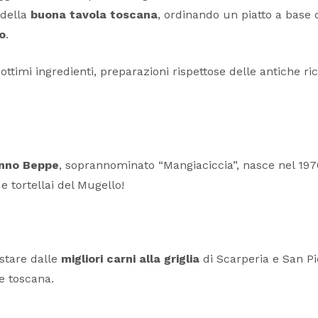
 della
buona tavola toscana
, ordinando un piatto a base 
io
.
e, ottimi ingredienti, preparazioni rispettose delle antiche 
nno Beppe
, soprannominato “Mangiaciccia”, nasce nel 197
e tortellai del Mugello!
istare dalle
migliori carni alla griglia
di Scarperia e San Pi
e toscana.