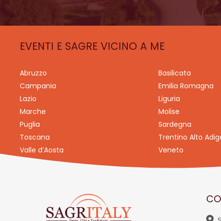
EVENTI E SAGRE VICINO A ME
Abruzzo
Basilicata
Campania
Emilia Romagna
Lazio
Liguria
Marche
Molise
Puglia
Sardegna
Toscana
Trentino Alto Adig
Valle d’Aosta
Veneto
CO