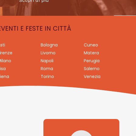
Scopri di più
EVENTI E FESTE IN CITTÀ
sti
Bologna
Cuneo
irenze
Livorno
Matera
ilano
Napoli
Perugia
isa
Roma
Salerno
iena
Torino
Venezia