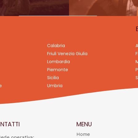
Calabria
A
Friuli Venezia Giulia
F
Lombardia
M
Piemonte
P
Sicilia
S
e
Umbria
NTATTI
MENU
Home
Sede operativa: