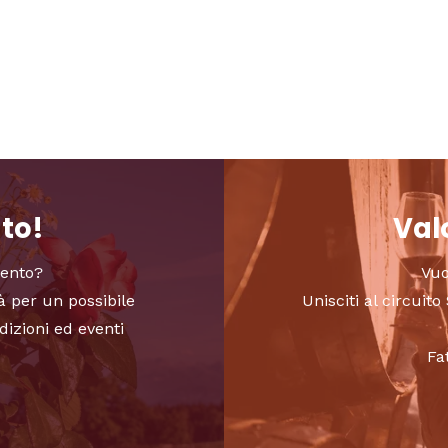
nto!
Valo
vento?
Vuo
à per un possibile
Unisciti al circui
dizioni ed eventi
Fa