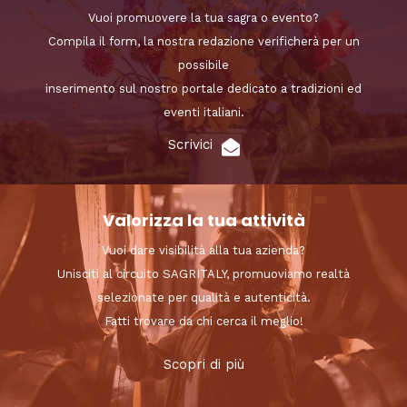
Vuoi promuovere la tua sagra o evento?
Compila il form, la nostra redazione verificherà per un
possibile
inserimento sul nostro portale dedicato a tradizioni ed
eventi italiani.
Scrivici
Valorizza la tua attività
Vuoi dare visibilità alla tua azienda?
Unisciti al circuito SAGRITALY, promuoviamo realtà
selezionate per qualità e autenticità.
Fatti trovare da chi cerca il meglio!
Scopri di più