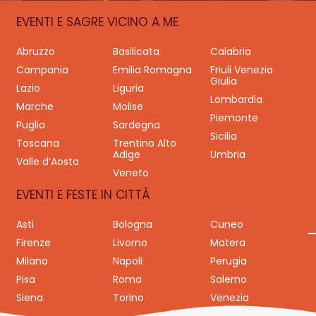
EVENTI E SAGRE VICINO A ME
Abruzzo
Basilicata
Calabria
Campania
Emilia Romagna
Friuli Venezia
Giulia
Lazio
Liguria
Lombardia
Marche
Molise
Piemonte
Puglia
Sardegna
Sicilia
Toscana
Trentino Alto
Adige
Umbria
Valle d’Aosta
Veneto
EVENTI E FESTE IN CITTÀ
Asti
Bologna
Cuneo
Firenze
Livorno
Matera
Milano
Napoli
Perugia
Pisa
Roma
Salerno
Siena
Torino
Venezia