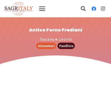
Antico Forno Frediani
Toscana
●
Livorno
Alimentari
Panificio