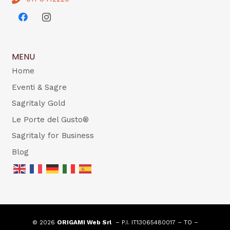
MENU
Home
Eventi & Sagre
Sagritaly Gold
Le Porte del Gusto®
Sagritaly for Business
Blog
© 2026
ORIGAMI Web Srl
– P.I. IT13065480017 – TO –