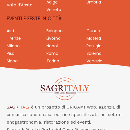
Adige
Umbria
Valle d’Aosta
Veneto
EVENTI E FESTE IN CITTÀ
Asti
Bologna
Cuneo
Firenze
Livorno
Matera
Milano
Napoli
Perugia
Pisa
Roma
Salerno
Siena
Torino
Venezia
SAGR
ITALY
è un progetto di ORIGAMI Web, agenzia di
comunicazione e casa editrice specializzata nei settori
enogastronomia, ristorazione ed eventi.
Sagritaly® e Le Porte del Gusto® sono marchi