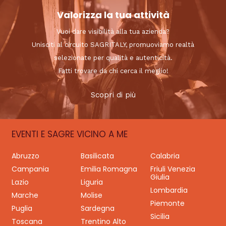
Valorizza la tua attività
Vuoi dare visibilità alla tua azienda?
Unisciti al circuito SAGRITALY, promuoviamo realtà
selezionate per qualità e autenticità.
Fatti trovare da chi cerca il meglio!
Scopri di più
EVENTI E SAGRE VICINO A ME
Abruzzo
Basilicata
Calabria
Campania
Emilia Romagna
Friuli Venezia
Giulia
Lazio
Liguria
Lombardia
Marche
Molise
Piemonte
Puglia
Sardegna
Sicilia
Toscana
Trentino Alto