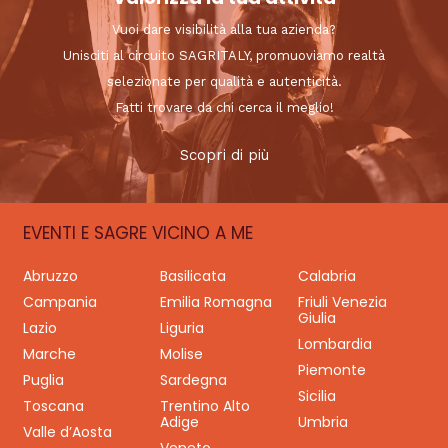
Vuoi dare visibilità alla tua azienda?
Unisciti al circuito SAGRITALY, promuoviamo realtà
selezionate per qualità e autenticità.
Fatti trovare da chi cerca il meglio!
Scopri di più
EVENTI E SAGRE VICINO A ME
Abruzzo
Basilicata
Calabria
Campania
Emilia Romagna
Friuli Venezia
Giulia
Lazio
Liguria
Lombardia
Marche
Molise
Piemonte
Puglia
Sardegna
Sicilia
Toscana
Trentino Alto
Adige
Umbria
Valle d’Aosta
Veneto