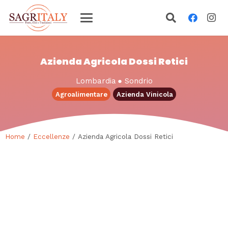
Azienda Agricola Dossi Retici
Lombardia
●
Sondrio
Agroalimentare
Azienda Vinicola
Home
/
Eccellenze
/ Azienda Agricola Dossi Retici