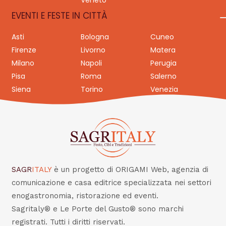
EVENTI E FESTE IN CITTÀ
Asti
Bologna
Cuneo
Firenze
Livorno
Matera
Milano
Napoli
Perugia
Pisa
Roma
Salerno
Siena
Torino
Venezia
SAGR
ITALY
è un progetto di ORIGAMI Web, agenzia di
comunicazione e casa editrice specializzata nei settori
enogastronomia, ristorazione ed eventi.
Sagritaly® e Le Porte del Gusto® sono marchi
registrati. Tutti i diritti riservati.