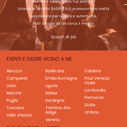
Vuoi dare visibilità alla tua azienda?
Unisciti al circuito SAGRITALY, promuoviamo realtà
selezionate per qualità e autenticità.
Fatti trovare da chi cerca il meglio!
Scopri di più
EVENTI E SAGRE VICINO A ME
Abruzzo
Basilicata
Calabria
Campania
Emilia Romagna
Friuli Venezia
Giulia
Lazio
Liguria
Lombardia
Marche
Molise
Piemonte
Puglia
Sardegna
Sicilia
Toscana
Trentino Alto
Adige
Umbria
Valle d’Aosta
Veneto