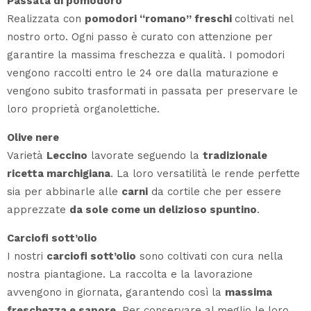
Passata di pomodoro
Realizzata con
pomodori “romano” freschi
coltivati nel
nostro orto. Ogni passo è curato con attenzione per
garantire la massima freschezza e qualità. I pomodori
vengono raccolti entro le 24 ore dalla maturazione e
vengono subito trasformati in passata per preservare le
loro proprietà organolettiche.
Olive nere
Varietà
Leccino
lavorate seguendo la
tradizionale
ricetta marchigiana
. La loro versatilità le rende perfette
sia per abbinarle alle
carni
da cortile che per essere
apprezzate
da sole come un delizioso spuntino
.
Carciofi sott’olio
I nostri
carciofi sott’olio
sono coltivati con cura nella
nostra piantagione. La raccolta e la lavorazione
avvengono in giornata, garantendo così la
massima
freschezza e sapore
. Per conservare al meglio le loro