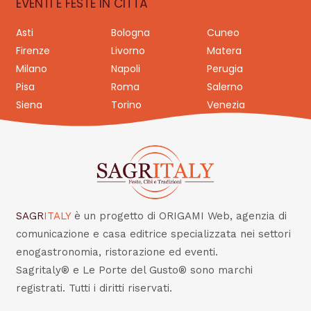
EVENTI E FESTE IN CITTÀ
Asti
Bologna
Cuneo
Firenze
Livorno
Matera
Milano
Napoli
Perugia
Pisa
Roma
Salerno
Siena
Torino
Venezia
SAGR
ITALY
è un progetto di ORIGAMI Web, agenzia di
comunicazione e casa editrice specializzata nei settori
enogastronomia, ristorazione ed eventi.
Sagritaly® e Le Porte del Gusto® sono marchi
registrati. Tutti i diritti riservati.