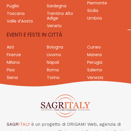
Piemonte
Puglia
Sardegna
Sicilia
Toscana
Trentino Alto
Adige
Umbria
Valle d’Aosta
Veneto
EVENTI E FESTE IN CITTÀ
Asti
Bologna
Cuneo
Firenze
Livorno
Matera
Milano
Napoli
Perugia
Pisa
Roma
Salerno
Siena
Torino
Venezia
SAGR
ITALY
è un progetto di ORIGAMI Web, agenzia di