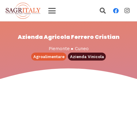
Azienda Agricola Ferrero Cristian
Piemonte
●
Cuneo
Agroalimentare
Azienda Vinicola