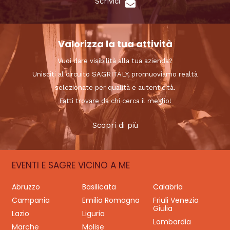
Scrivici
Valorizza la tua attività
Vuoi dare visibilità alla tua azienda?
Unisciti al circuito SAGRITALY, promuoviamo realtà
selezionate per qualità e autenticità.
Fatti trovare da chi cerca il meglio!
Scopri di più
EVENTI E SAGRE VICINO A ME
Abruzzo
Basilicata
Calabria
Campania
Emilia Romagna
Friuli Venezia
Giulia
Lazio
Liguria
Lombardia
Marche
Molise