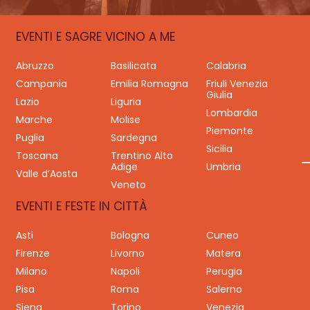
EVENTI E SAGRE VICINO A ME
Abruzzo
Basilicata
Calabria
Campania
Emilia Romagna
Friuli Venezia
Giulia
Lazio
Liguria
Lombardia
Marche
Molise
Piemonte
Puglia
Sardegna
Sicilia
Toscana
Trentino Alto
Adige
Umbria
Valle d’Aosta
Veneto
EVENTI E FESTE IN CITTÀ
Asti
Bologna
Cuneo
Firenze
Livorno
Matera
Milano
Napoli
Perugia
Pisa
Roma
Salerno
Siena
Torino
Venezia