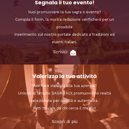
Segnala il tuo evento!
Vuoi promuovere la tua sagra o evento?
Compila il form, la nostra redazione verificherà per un
possibile
inserimento sul nostro portale dedicato a tradizioni ed
eventi italiani.
Scrivici
Valorizza la tua attività
Vuoi dare visibilità alla tua azienda?
Unisciti al circuito SAGRITALY, promuoviamo realtà
selezionate per qualità e autenticità.
Fatti trovare da chi cerca il meglio!
Scopri di più