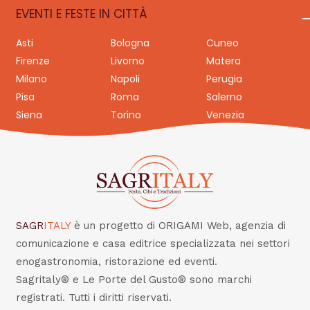
EVENTI E FESTE IN CITTÀ
Asti
Bologna
Cuneo
Firenze
Livorno
Matera
Milano
Napoli
Perugia
Pisa
Roma
Salerno
Siena
Torino
Venezia
SAGR
ITALY
è un progetto di ORIGAMI Web, agenzia di
comunicazione e casa editrice specializzata nei settori
enogastronomia, ristorazione ed eventi.
Sagritaly® e Le Porte del Gusto® sono marchi
registrati. Tutti i diritti riservati.