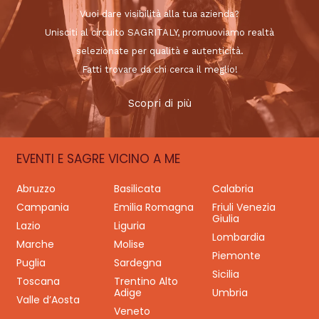
Vuoi dare visibilità alla tua azienda?
Unisciti al circuito SAGRITALY, promuoviamo realtà
selezionate per qualità e autenticità.
Fatti trovare da chi cerca il meglio!
Scopri di più
EVENTI E SAGRE VICINO A ME
Abruzzo
Basilicata
Calabria
Campania
Emilia Romagna
Friuli Venezia
Giulia
Lazio
Liguria
Lombardia
Marche
Molise
Piemonte
Puglia
Sardegna
Sicilia
Toscana
Trentino Alto
Adige
Umbria
Valle d’Aosta
Veneto