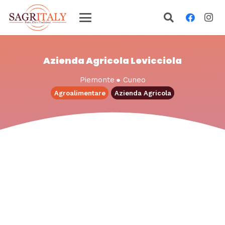
Azienda Agricola Levicciola
Piemonte
●
Cuneo
Agroalimentare
Azienda Agricola