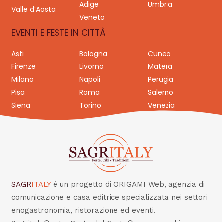
Adige
Umbria
Valle d’Aosta
Veneto
EVENTI E FESTE IN CITTÀ
Asti
Bologna
Cuneo
Firenze
Livorno
Matera
Milano
Napoli
Perugia
Pisa
Roma
Salerno
Siena
Torino
Venezia
SAGR
ITALY
è un progetto di ORIGAMI Web, agenzia di
comunicazione e casa editrice specializzata nei settori
enogastronomia, ristorazione ed eventi.