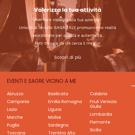
Valorizza la tua attività
Vuoi dare visibilità alla tua azienda?
Unisciti al circuito SAGRITALY, promuoviamo realtà
selezionate per qualità e autenticità.
Fatti trovare da chi cerca il meglio!
Scopri di più
EVENTI E SAGRE VICINO A ME
Abruzzo
Basilicata
Calabria
Campania
Emilia Romagna
Friuli Venezia
Giulia
Lazio
Liguria
Lombardia
Marche
Molise
Piemonte
Puglia
Sardegna
Sicilia
Toscana
Trentino Alto