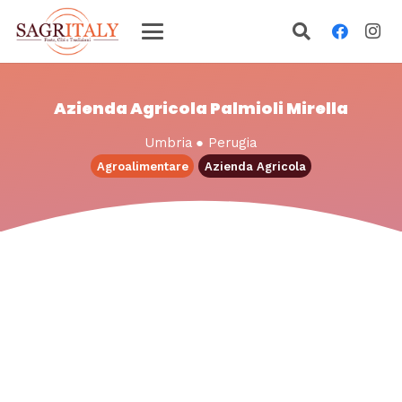
Azienda Agricola Palmioli Mirella
Umbria
●
Perugia
Agroalimentare
Azienda Agricola