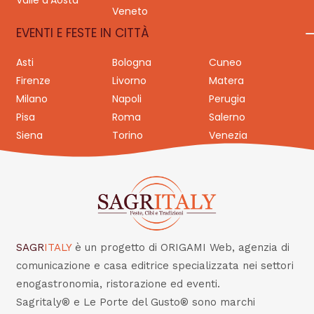
Valle d’Aosta
Veneto
EVENTI E FESTE IN CITTÀ
Asti
Bologna
Cuneo
Firenze
Livorno
Matera
Milano
Napoli
Perugia
Pisa
Roma
Salerno
Siena
Torino
Venezia
SAGR
ITALY
è un progetto di ORIGAMI Web, agenzia di
comunicazione e casa editrice specializzata nei settori
enogastronomia, ristorazione ed eventi.
Sagritaly® e Le Porte del Gusto® sono marchi