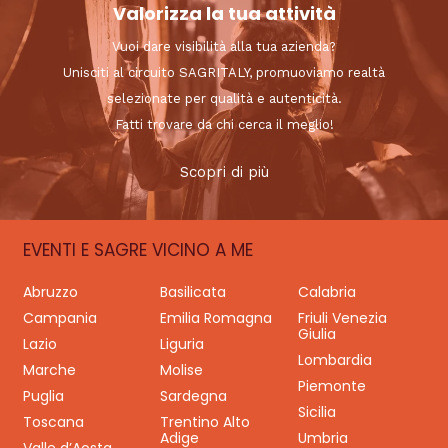
Valorizza la tua attività
Vuoi dare visibilità alla tua azienda?
Unisciti al circuito SAGRITALY, promuoviamo realtà
selezionate per qualità e autenticità.
Fatti trovare da chi cerca il meglio!
Scopri di più
EVENTI E SAGRE VICINO A ME
Abruzzo
Basilicata
Calabria
Campania
Emilia Romagna
Friuli Venezia
Giulia
Lazio
Liguria
Lombardia
Marche
Molise
Piemonte
Puglia
Sardegna
Sicilia
Toscana
Trentino Alto
Adige
Umbria