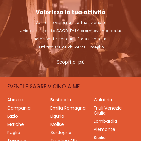
Valorizza la tua attività
Vuoi dare visibilità alla tua azienda?
Unisciti al circuito SAGRITALY, promuoviamo realtà
selezionate per qualità e autenticità.
Fatti trovare da chi cerca il meglio!
Scopri di più
EVENTI E SAGRE VICINO A ME
Abruzzo
Basilicata
Calabria
Campania
Emilia Romagna
Friuli Venezia
Giulia
Lazio
Liguria
Lombardia
Marche
Molise
Piemonte
Puglia
Sardegna
Sicilia
Toscana
Trentino Alto