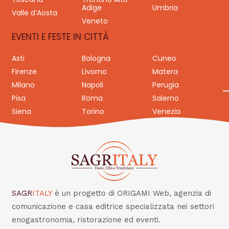
Adige
Umbria
Valle d’Aosta
Veneto
EVENTI E FESTE IN CITTÀ
Asti
Bologna
Cuneo
Firenze
Livorno
Matera
Milano
Napoli
Perugia
Pisa
Roma
Salerno
Siena
Torino
Venezia
SAGR
ITALY
è un progetto di ORIGAMI Web, agenzia di
comunicazione e casa editrice specializzata nei settori
enogastronomia, ristorazione ed eventi.