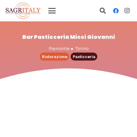
Bar Pasticceria Micci Giovanni
Piemonte
●
Torino
Ristorazione
Pasticceria