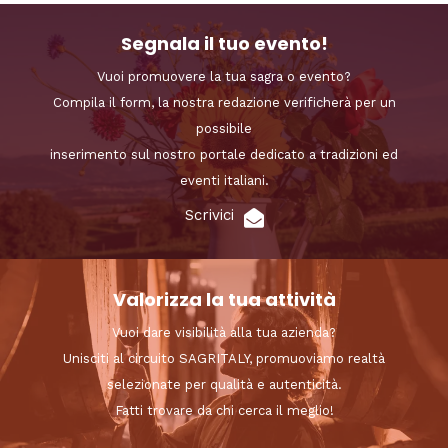
Segnala il tuo evento!
Vuoi promuovere la tua sagra o evento?
Compila il form, la nostra redazione verificherà per un
possibile
inserimento sul nostro portale dedicato a tradizioni ed
eventi italiani.
Scrivici
Valorizza la tua attività
Vuoi dare visibilità alla tua azienda?
Unisciti al circuito SAGRITALY, promuoviamo realtà
selezionate per qualità e autenticità.
Fatti trovare da chi cerca il meglio!