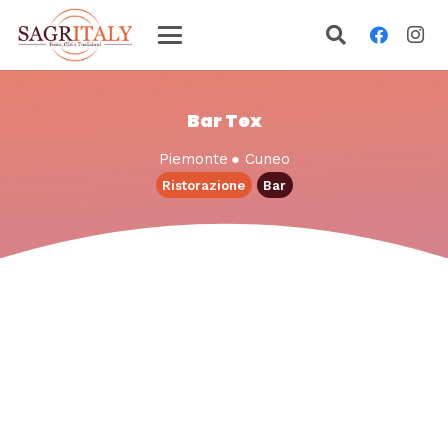
Bar Tex
Piemonte
●
Cuneo
Ristorazione
Bar