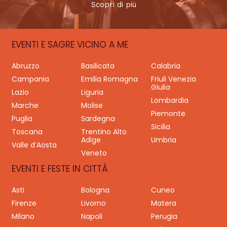
Scopri di più
EVENTI E SAGRE VICINO A ME
Abruzzo
Basilicata
Calabria
Campania
Emilia Romagna
Friuli Venezia
Giulia
Lazio
Liguria
Lombardia
Marche
Molise
Piemonte
Puglia
Sardegna
Sicilia
Toscana
Trentino Alto
Adige
Umbria
Valle d’Aosta
Veneto
EVENTI E FESTE IN CITTÀ
Asti
Bologna
Cuneo
Firenze
Livorno
Matera
Milano
Napoli
Perugia