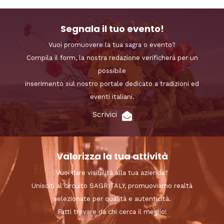
Segnala il tuo evento!
Vuoi promuovere la tua sagra o evento?
Compila il form, la nostra redazione verificherà per un
possibile
inserimento sul nostro portale dedicato a tradizioni ed
eventi italiani.
Scrivici
Valorizza la tua attività
Vuoi dare visibilità alla tua azienda?
Unisciti al circuito SAGRITALY, promuoviamo realtà
selezionate per qualità e autenticità.
Fatti trovare da chi cerca il meglio!