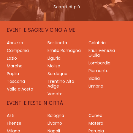
Scopri di più
EVENTI E SAGRE VICINO A ME
Abruzzo
Basilicata
Calabria
Campania
Emilia Romagna
Friuli Venezia
Giulia
Lazio
Liguria
Lombardia
Marche
Molise
Piemonte
Puglia
Sardegna
Sicilia
Toscana
Trentino Alto
Adige
Umbria
Valle d’Aosta
Veneto
EVENTI E FESTE IN CITTÀ
Asti
Bologna
Cuneo
Firenze
Livorno
Matera
Milano
Napoli
Perugia