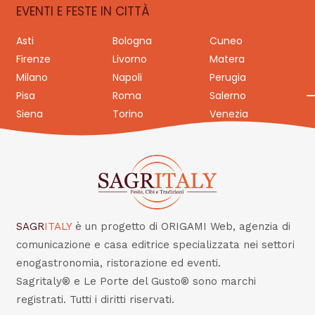
EVENTI E FESTE IN CITTÀ
Asti
Bologna
Cuneo
Firenze
Livorno
Matera
Milano
Napoli
Perugia
Pisa
Roma
Salerno
Siena
Torino
Venezia
SAGR
ITALY
è un progetto di ORIGAMI Web, agenzia di
comunicazione e casa editrice specializzata nei settori
enogastronomia, ristorazione ed eventi.
Sagritaly® e Le Porte del Gusto® sono marchi
registrati. Tutti i diritti riservati.