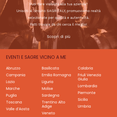
Vuoi dare visibilità alla tua azienda?
Unisciti al circuito SAGRITALY, promuoviamo realtà
selezionate per qualità e autenticità.
Fatti trovare da chi cerca il meglio!
Scopri di più
EVENTI E SAGRE VICINO A ME
Abruzzo
Basilicata
Calabria
Campania
Emilia Romagna
Friuli Venezia
Giulia
Lazio
Liguria
Lombardia
Marche
Molise
Piemonte
Puglia
Sardegna
Sicilia
Toscana
Trentino Alto
Adige
Umbria
Valle d’Aosta
Veneto