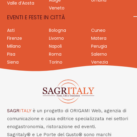
Valle d’Aosta
Veneto
EVENTI E FESTE IN CITTÀ
Asti
Bologna
Cuneo
Firenze
Livorno
Matera
Milano
Napoli
Perugia
Pisa
Roma
Salerno
Siena
Torino
Venezia
SAGR
ITALY
è un progetto di ORIGAMI Web, agenzia di
comunicazione e casa editrice specializzata nei settori
enogastronomia, ristorazione ed eventi.
Sagritaly® e Le Porte del Gusto® sono marchi