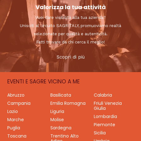
Valorizza la tua attività
Vuoi dare visibilità alla tua azienda?
Unisciti al circuito SAGRITALY, promuoviamo realtà
selezionate per qualità e autenticità.
Fatti trovare da chi cerca il meglio!
Scopri di più
EVENTI E SAGRE VICINO A ME
Abruzzo
Basilicata
Calabria
Campania
Emilia Romagna
Friuli Venezia
Giulia
Lazio
Liguria
Lombardia
Marche
Molise
Piemonte
Puglia
Sardegna
Sicilia
Toscana
Trentino Alto
Adige
Umbria