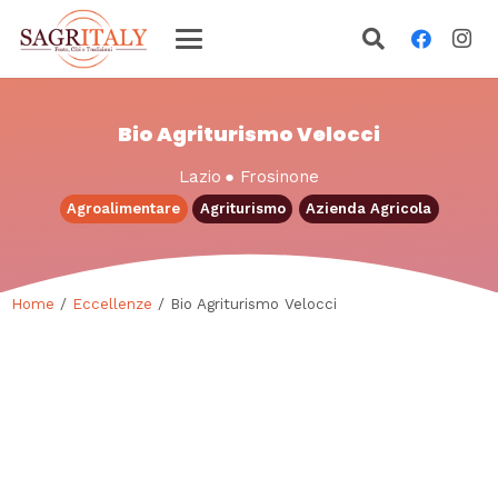
Bio Agriturismo Velocci
Lazio
●
Frosinone
Agroalimentare
Agriturismo
Azienda Agricola
Home
/
Eccellenze
/ Bio Agriturismo Velocci