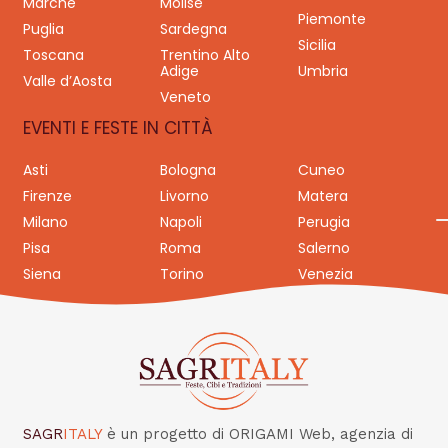
Marche
Molise
Piemonte
Puglia
Sardegna
Sicilia
Toscana
Trentino Alto
Adige
Umbria
Valle d’Aosta
Veneto
EVENTI E FESTE IN CITTÀ
Asti
Bologna
Cuneo
Firenze
Livorno
Matera
Milano
Napoli
Perugia
Pisa
Roma
Salerno
Siena
Torino
Venezia
SAGR
ITALY
è un progetto di ORIGAMI Web, agenzia di