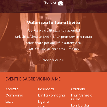
Scrivici
Valorizza la tua attività
Vuoi dare visibilità alla tua azienda?
Unisciti al circuito SAGRITALY, promuoviamo realtà
selezionate per qualità e autenticità.
Fatti trovare da chi cerca il meglio!
Scopri di più
EVENTI E SAGRE VICINO A ME
Abruzzo
Basilicata
Calabria
Campania
Emilia Romagna
Friuli Venezia
Giulia
Lazio
Liguria
Lombardia