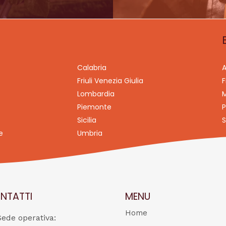
Calabria
A
Friuli Venezia Giulia
F
Lombardia
M
Piemonte
P
Sicilia
S
e
Umbria
NTATTI
MENU
Home
Sede operativa: