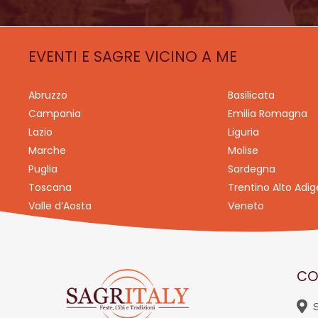
EVENTI E SAGRE VICINO A ME
Abruzzo
Basilicata
Campania
Emilia Romagna
Lazio
Liguria
Marche
Molise
Puglia
Sardegna
Toscana
Trentino Alto Adig
Valle d’Aosta
Veneto
CO