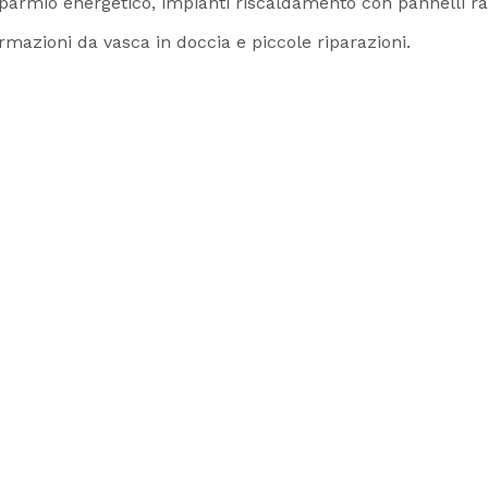
risparmio energetico, impianti riscaldamento con pannelli ra
rmazioni da vasca in doccia e piccole riparazioni.