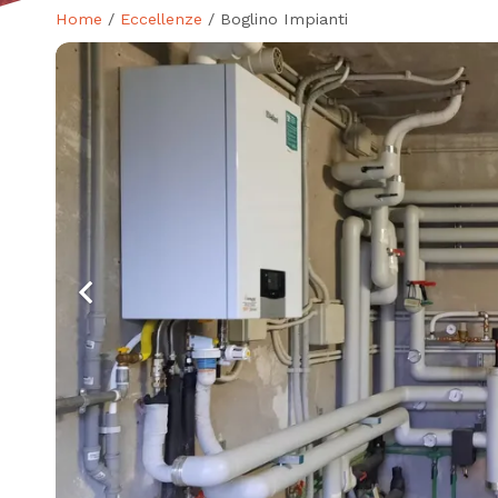
Home
/
Eccellenze
/ Boglino Impianti