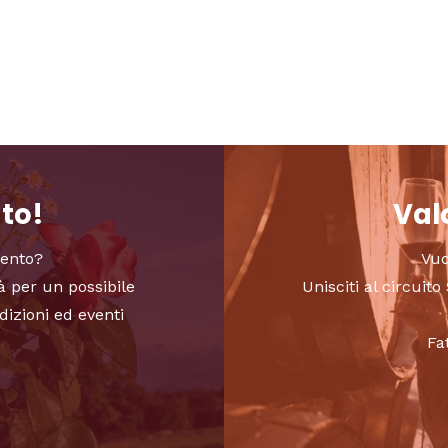
nto!
Valo
vento?
Vuo
à per un possibile
Unisciti al circui
dizioni ed eventi
Fa