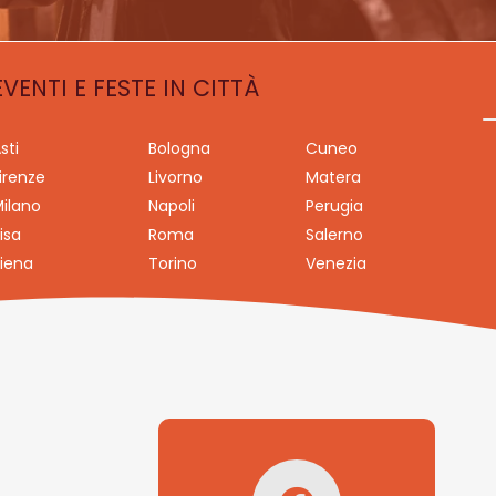
EVENTI E FESTE IN CITTÀ
sti
Bologna
Cuneo
irenze
Livorno
Matera
ilano
Napoli
Perugia
isa
Roma
Salerno
iena
Torino
Venezia