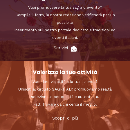
Vuoi promuovere la tua sagra o evento?
Compila il form, la nostra redazione verificherà per un
possibile
inserimento sul nostro portale dedicato a tradizioni ed
eventi italiani.
Scrivici
Valorizza la tua attività
Vuoi dare visibilità alla tua azienda?
Unisciti al circuito SAGRITALY, promuoviamo realtà
selezionate per qualità e autenticità.
Fatti trovare da chi cerca il meglio!
Scopri di più