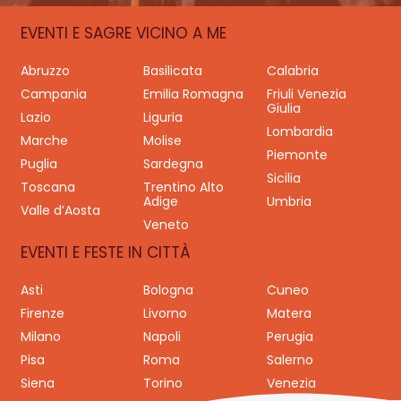
EVENTI E SAGRE VICINO A ME
Abruzzo
Basilicata
Calabria
Campania
Emilia Romagna
Friuli Venezia
Giulia
Lazio
Liguria
Lombardia
Marche
Molise
Piemonte
Puglia
Sardegna
Sicilia
Toscana
Trentino Alto
Adige
Umbria
Valle d’Aosta
Veneto
EVENTI E FESTE IN CITTÀ
Asti
Bologna
Cuneo
Firenze
Livorno
Matera
Milano
Napoli
Perugia
Pisa
Roma
Salerno
Siena
Torino
Venezia