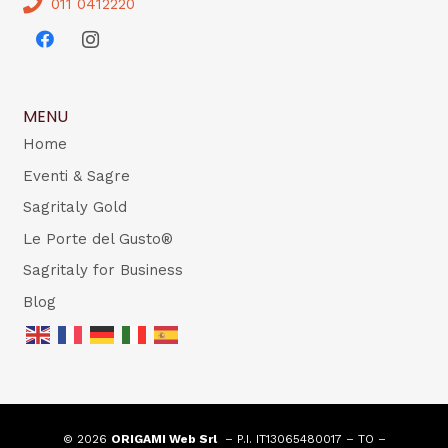
011 0412220
MENU
Home
Eventi & Sagre
Sagritaly Gold
Le Porte del Gusto®
Sagritaly for Business
Blog
© 2026
ORIGAMI Web Srl
– P.I. IT13065480017 – TO –