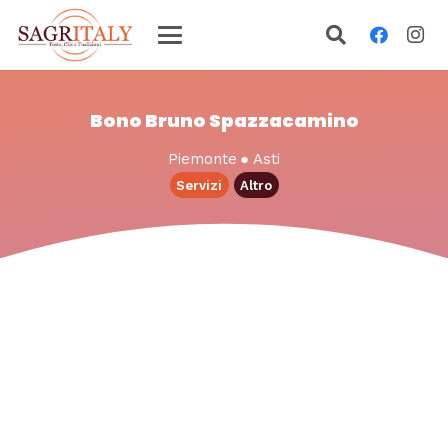
Bono Bruno Spazzacamino
Piemonte
●
Asti
Servizi
Altro