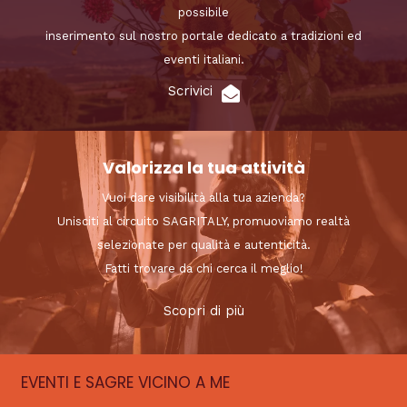
possibile
inserimento sul nostro portale dedicato a tradizioni ed
eventi italiani.
Scrivici
Valorizza la tua attività
Vuoi dare visibilità alla tua azienda?
Unisciti al circuito SAGRITALY, promuoviamo realtà
selezionate per qualità e autenticità.
Fatti trovare da chi cerca il meglio!
Scopri di più
EVENTI E SAGRE VICINO A ME