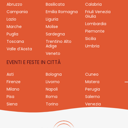
Abruzzo
Basilicata
Calabria
Campania
Emilia Romagna
Friuli Venezia
Giulia
Lazio
Liguria
Lombardia
Marche
Molise
Piemonte
Puglia
Sardegna
Sicilia
Toscana
Trentino Alto
Adige
Umbria
Valle d’Aosta
Veneto
EVENTI E FESTE IN CITTÀ
Asti
Bologna
Cuneo
Firenze
Livorno
Matera
Milano
Napoli
Perugia
Pisa
Roma
Salerno
Siena
Torino
Venezia