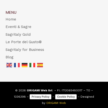
MENU
Home
Eventi & Sagre
Sagritaly Gold
Le Porte del Gusto®
Sagritaly for Business
Blog
© 2026
ORIGAMI Web Srl
– P.I. IT13065480017 – TO –
1336398 –
–
– Designed
Privacy Policy
Cookie Policy
by
ORIGAMI Web