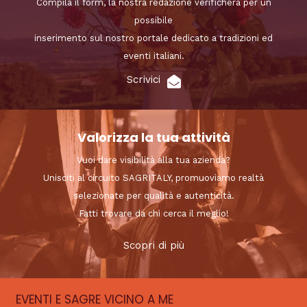
Compila il form, la nostra redazione verificherà per un
possibile
inserimento sul nostro portale dedicato a tradizioni ed
eventi italiani.
Scrivici
Valorizza la tua attività
Vuoi dare visibilità alla tua azienda?
Unisciti al circuito SAGRITALY, promuoviamo realtà
selezionate per qualità e autenticità.
Fatti trovare da chi cerca il meglio!
Scopri di più
EVENTI E SAGRE VICINO A ME