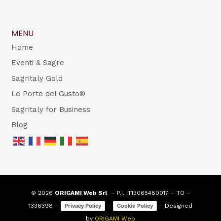
MENU
Home
Eventi & Sagre
Sagritaly Gold
Le Porte del Gusto®
Sagritaly for Business
Blog
© 2026
ORIGAMI Web Srl
– P.I. IT13065480017 – TO –
1336398 –
–
– Designed
Privacy Policy
Cookie Policy
by
ORIGAMI Web