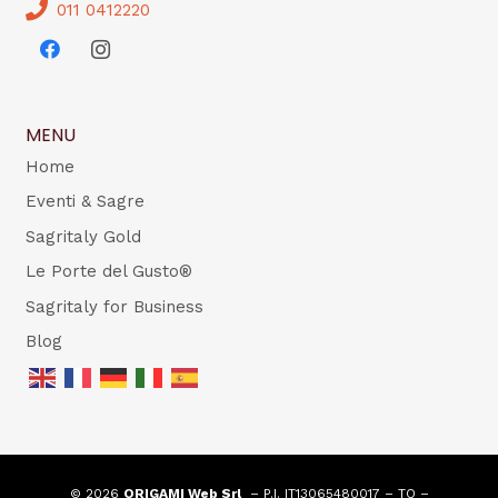
011 0412220
MENU
Home
Eventi & Sagre
Sagritaly Gold
Le Porte del Gusto®
Sagritaly for Business
Blog
© 2026
ORIGAMI Web Srl
– P.I. IT13065480017 – TO –