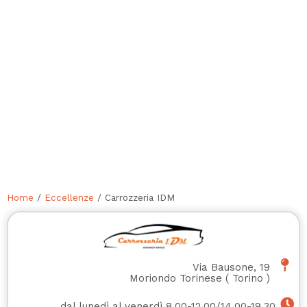
Home
/
Eccellenze
/ Carrozzeria IDM
Via Bausone, 19
Moriondo Torinese
(
Torino
)
dal lunedì al venerdì 8.00-12.00/14.00-19.30