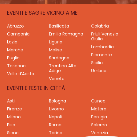
EVENTI E SAGRE VICINO A ME
Abruzzo
Basilicata
Calabria
Campania
Emilia Romagna
Friuli Venezia
Giulia
Lazio
Liguria
Lombardia
Marche
Molise
Piemonte
Puglia
Sardegna
Sicilia
Toscana
Trentino Alto
Adige
Umbria
Valle d’Aosta
Veneto
EVENTI E FESTE IN CITTÀ
Asti
Bologna
Cuneo
Firenze
Livorno
Matera
Milano
Napoli
Perugia
Pisa
Roma
Salerno
Siena
Torino
Venezia