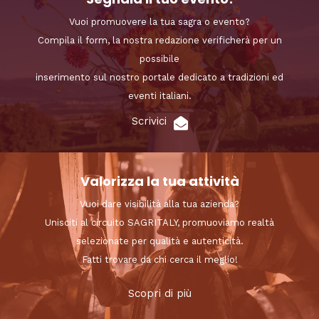
Vuoi promuovere la tua sagra o evento?
Compila il form, la nostra redazione verificherà per un
possibile
inserimento sul nostro portale dedicato a tradizioni ed
eventi italiani.
Scrivici
Valorizza la tua attività
Vuoi dare visibilità alla tua azienda?
Unisciti al circuito SAGRITALY, promuoviamo realtà
selezionate per qualità e autenticità.
Fatti trovare da chi cerca il meglio!
Scopri di più