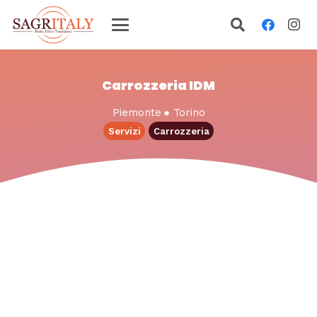
Carrozzeria IDM
Piemonte
●
Torino
Servizi
Carrozzeria