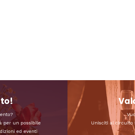
nto!
Valo
vento?
Vuo
à per un possibile
Unisciti al circui
dizioni ed eventi