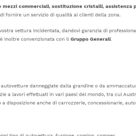
 mezzi commerciali, sostituzione cristalli, assistenza p
 di fornire un servizio di qualità ai clienti della zona.
stra vettura incidentata, dandovi garanzia di professionali
 è inoltre convenzionata con il
Gruppo Generali
.
e di autovetture danneggiate dalla grandine o da ammaccatur
ie a lavori effettuati in vari paesi del mondo, tra cui Austr
no a disposizione anche di carrozzerie, concessionarie, auto
i ogni tipo di autovettura, furgone, camion, camper.