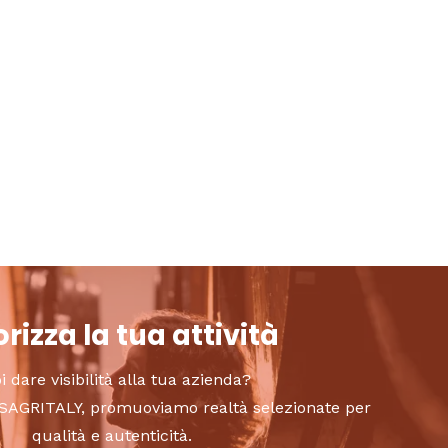
rizza la tua attività
i dare visibilità alla tua azienda?
to SAGRITALY, promuoviamo realtà selezionate per
qualità e autenticità.