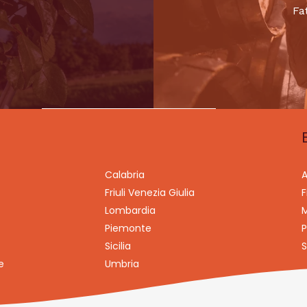
Fa
Calabria
A
Friuli Venezia Giulia
F
Lombardia
M
Piemonte
P
Sicilia
S
e
Umbria