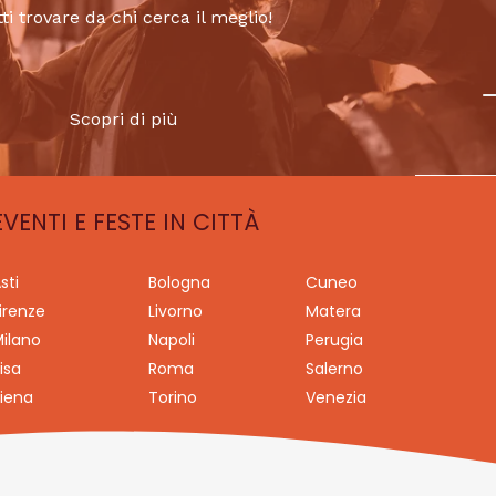
tti trovare da chi cerca il meglio!
Scopri di più
EVENTI E FESTE IN CITTÀ
sti
Bologna
Cuneo
irenze
Livorno
Matera
ilano
Napoli
Perugia
isa
Roma
Salerno
iena
Torino
Venezia