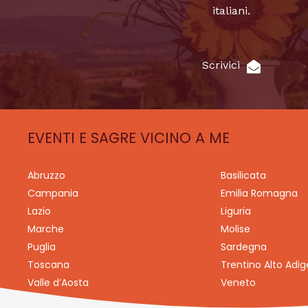
italiani.
Scrivici
EVENTI E SAGRE VICINO A ME
Abruzzo
Basilicata
Campania
Emilia Romagna
Lazio
Liguria
Marche
Molise
Puglia
Sardegna
Toscana
Trentino Alto Adig
Valle d’Aosta
Veneto