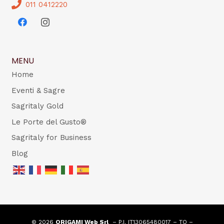
011 0412220
MENU
Home
Eventi & Sagre
Sagritaly Gold
Le Porte del Gusto®
Sagritaly for Business
Blog
© 2026
ORIGAMI Web Srl
– P.I. IT13065480017 – TO –