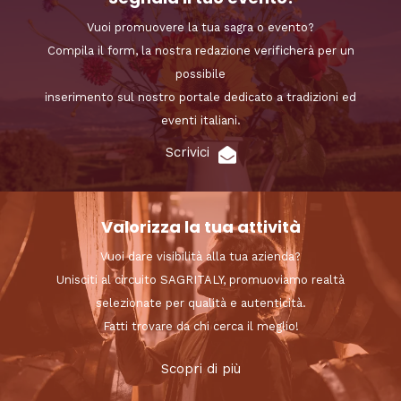
Vuoi promuovere la tua sagra o evento?
Compila il form, la nostra redazione verificherà per un
possibile
inserimento sul nostro portale dedicato a tradizioni ed
eventi italiani.
Scrivici
Valorizza la tua attività
Vuoi dare visibilità alla tua azienda?
Unisciti al circuito SAGRITALY, promuoviamo realtà
selezionate per qualità e autenticità.
Fatti trovare da chi cerca il meglio!
Scopri di più