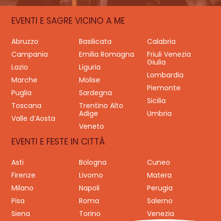
EVENTI E SAGRE VICINO A ME
Abruzzo
Basilicata
Calabria
Campania
Emilia Romagna
Friuli Venezia
Giulia
Lazio
Liguria
Lombardia
Marche
Molise
Piemonte
Puglia
Sardegna
Sicilia
Toscana
Trentino Alto
Adige
Umbria
Valle d’Aosta
Veneto
EVENTI E FESTE IN CITTÀ
Asti
Bologna
Cuneo
Firenze
Livorno
Matera
Milano
Napoli
Perugia
Pisa
Roma
Salerno
Siena
Torino
Venezia