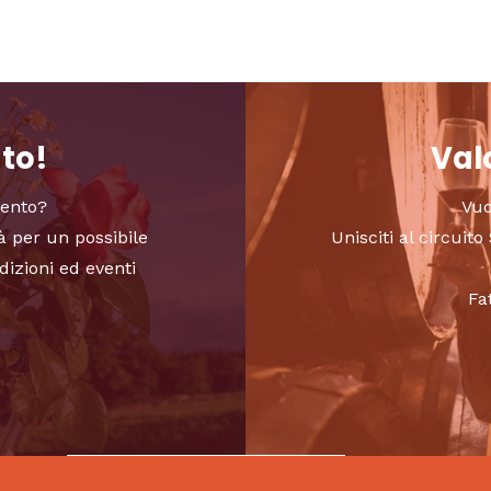
nto!
Valo
vento?
Vuo
à per un possibile
Unisciti al circui
dizioni ed eventi
Fa