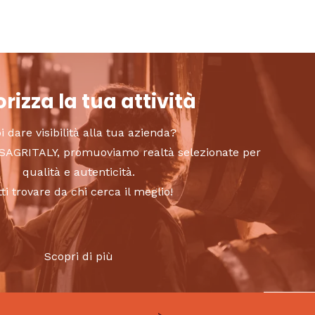
rizza la tua attività
i dare visibilità alla tua azienda?
to SAGRITALY, promuoviamo realtà selezionate per
qualità e autenticità.
tti trovare da chi cerca il meglio!
Scopri di più