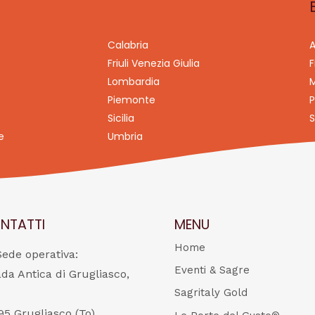
Calabria
A
Friuli Venezia Giulia
F
Lombardia
M
Piemonte
P
Sicilia
S
e
Umbria
NTATTI
MENU
Home
Sede operativa:
Eventi & Sagre
ada Antica di Grugliasco,
Sagritaly Gold
95 Grugliasco (To)