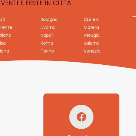
EVENTI E FESTE IN CITTÀ
sti
Bologna
Cuneo
irenze
Livorno
Matera
ilano
Napoli
Perugia
isa
Roma
Salerno
iena
Torino
Venezia
Seguici su
Facebook!
SAGRITALY