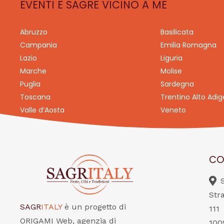
EVENTI E SAGRE VICINO A ME
Abruzzo
Basilicata
Campania
Emilia Romagna
Lazio
Liguria
Marche
Molise
Puglia
Sardegna
Toscana
Trentino Alto Adig
Valle d’Aosta
Veneto
CO
Str
SAGR
ITALY
è un progetto di
111
ORIGAMI Web, agenzia di
100