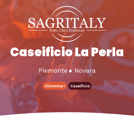
Caseificio La Perla
Piemonte
●
Novara
Alimentari
Caseificio