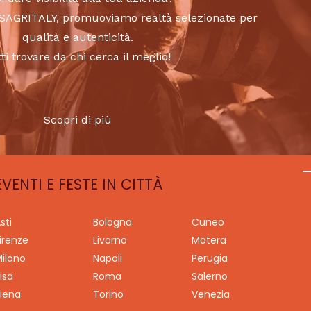
to SAGRITALY, promuoviamo realtà selezionate per
qualità e autenticità.
tti trovare da chi cerca il meglio!
Scopri di più
EVENTI E FESTE IN CITTÀ
sti
Bologna
Cuneo
irenze
Livorno
Matera
ilano
Napoli
Perugia
isa
Roma
Salerno
iena
Torino
Venezia