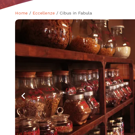
Home
/
Eccellenze
/ Cibus in Fabula