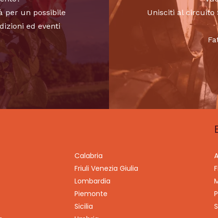
à per un possibile
Unisciti al circui
dizioni ed eventi
Fa
Calabria
A
Friuli Venezia Giulia
F
Lombardia
M
Piemonte
P
Sicilia
S