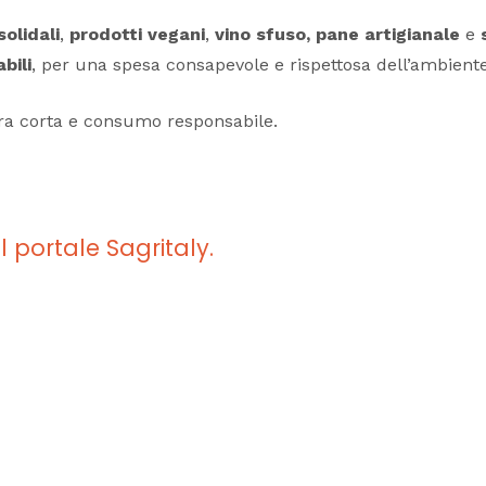
solidali
,
prodotti vegani
,
vino sfuso,
pane artigianale
e
bili
, per una spesa consapevole e rispettosa dell’ambiente
iera corta e consumo responsabile.
l portale Sagritaly.