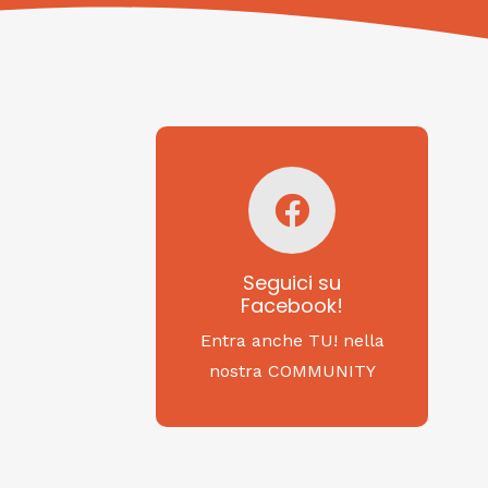
Seguici su
Facebook!
SAGRITALY
Seguici su
Facebook!
Feste, cibi e tradizioni
da Nord a Sud...
Entra anche TU! nella
nostra COMMUNITY