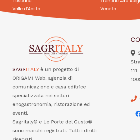
Toscana
Trentino Alto Adig
Valle d’Aosta
Veneto
CO
Str
SAGR
ITALY
è un progetto di
111
ORIGAMI Web, agenzia di
100
comunicazione e casa editrice
specializzata nei settori
enogastronomia, ristorazione ed
eventi.
Sagritaly® e Le Porte del Gusto®
sono marchi registrati. Tutti i diritti
riservati.