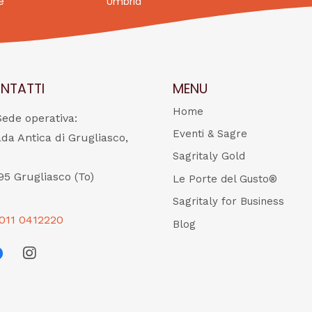
e
Umbria
NTATTI
MENU
Home
Sede operativa:
Eventi & Sagre
ada Antica di Grugliasco,
Sagritaly Gold
95 Grugliasco (To)
Le Porte del Gusto®
Sagritaly for Business
011 0412220
Blog