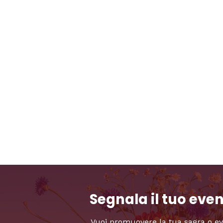
Segnala il tuo eve
Vuoi promuovere la tua sagra o e