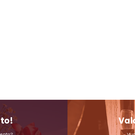
nto!
Valo
vento?
Vuo