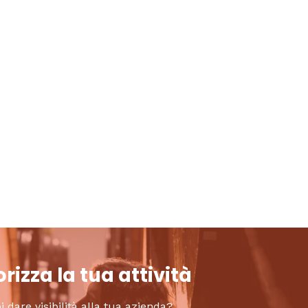
rizza la tua attività
i dare visibilità alla tua azienda?