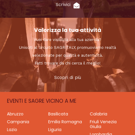
Scrivici
Valorizza la tua attività
Vuoi dare visibilità alla tua azienda?
Unisciti al circuito SAGRITALY, promuoviamo realtà
selezionate per qualità e autenticità.
Fatti trovare da chi cerca il meglio!
Scopri di più
EVENTI E SAGRE VICINO A ME
Abruzzo
Basilicata
Calabria
Campania
Emilia Romagna
Friuli Venezia
Giulia
Lazio
Liguria
Lombardia