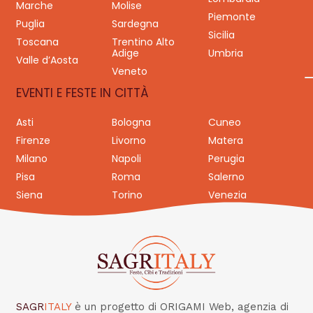
Marche
Molise
Piemonte
Puglia
Sardegna
Sicilia
Toscana
Trentino Alto
Adige
Umbria
Valle d’Aosta
Veneto
EVENTI E FESTE IN CITTÀ
Asti
Bologna
Cuneo
Firenze
Livorno
Matera
Milano
Napoli
Perugia
Pisa
Roma
Salerno
Siena
Torino
Venezia
SAGR
ITALY
è un progetto di ORIGAMI Web, agenzia di