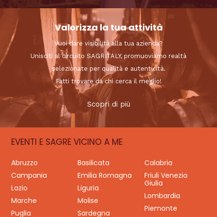
Valorizza la tua attività
Vuoi dare visibilità alla tua azienda?
Unisciti al circuito SAGRITALY, promuoviamo realtà
selezionate per qualità e autenticità.
Fatti trovare da chi cerca il meglio!
Scopri di più
EVENTI E SAGRE VICINO A ME
Abruzzo
Basilicata
Calabria
Campania
Emilia Romagna
Friuli Venezia
Giulia
Lazio
Liguria
Lombardia
Marche
Molise
Piemonte
Puglia
Sardegna