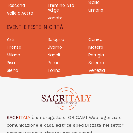
Sicilia
Toscana
Trentino Alto
Adige
Umbria
Valle d’Aosta
Veneto
EVENTI E FESTE IN CITTÀ
Asti
Bologna
Cuneo
Firenze
Livorno
Matera
Milano
Napoli
Perugia
Pisa
Roma
Salerno
Siena
Torino
Venezia
SAGR
ITALY
è un progetto di ORIGAMI Web, agenzia di
comunicazione e casa editrice specializzata nei settori