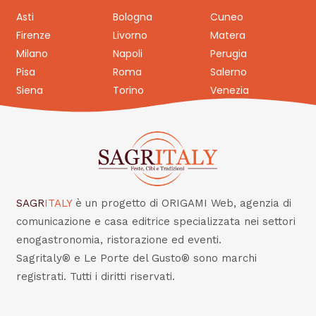
Asti
Bologna
Cuneo
Firenze
Livorno
Matera
Milano
Napoli
Perugia
Pisa
Roma
Salerno
Siena
Torino
Venezia
SAGR
ITALY
è un progetto di ORIGAMI Web, agenzia di
comunicazione e casa editrice specializzata nei settori
enogastronomia, ristorazione ed eventi.
Sagritaly® e Le Porte del Gusto® sono marchi
registrati. Tutti i diritti riservati.