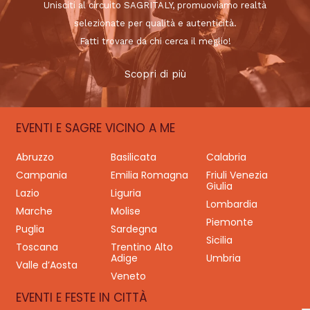
Unisciti al circuito SAGRITALY, promuoviamo realtà
selezionate per qualità e autenticità.
Fatti trovare da chi cerca il meglio!
Scopri di più
EVENTI E SAGRE VICINO A ME
Abruzzo
Basilicata
Calabria
Campania
Emilia Romagna
Friuli Venezia
Giulia
Lazio
Liguria
Lombardia
Marche
Molise
Piemonte
Puglia
Sardegna
Sicilia
Toscana
Trentino Alto
Adige
Umbria
Valle d’Aosta
Veneto
EVENTI E FESTE IN CITTÀ