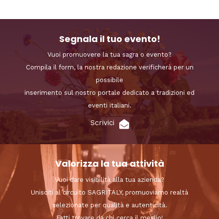
Segnala il tuo evento!
Vuoi promuovere la tua sagra o evento?
Compila il form, la nostra redazione verificherà per un
possibile
inserimento sul nostro portale dedicato a tradizioni ed
eventi italiani.
Scrivici
Valorizza la tua attività
Vuoi dare visibilità alla tua azienda?
Unisciti al circuito SAGRITALY, promuoviamo realtà
selezionate per qualità e autenticità.
Fatti trovare da chi cerca il meglio!