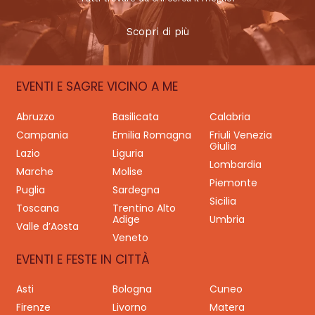
Scopri di più
EVENTI E SAGRE VICINO A ME
Abruzzo
Basilicata
Calabria
Campania
Emilia Romagna
Friuli Venezia
Giulia
Lazio
Liguria
Lombardia
Marche
Molise
Piemonte
Puglia
Sardegna
Sicilia
Toscana
Trentino Alto
Adige
Umbria
Valle d’Aosta
Veneto
EVENTI E FESTE IN CITTÀ
Asti
Bologna
Cuneo
Firenze
Livorno
Matera