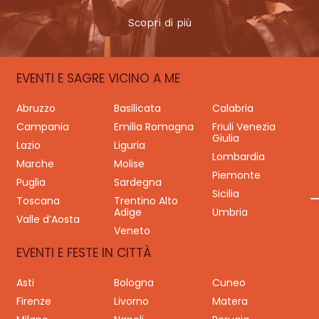
Scopri di più
EVENTI E SAGRE VICINO A ME
Abruzzo
Basilicata
Calabria
Campania
Emilia Romagna
Friuli Venezia
Giulia
Lazio
Liguria
Lombardia
Marche
Molise
Piemonte
Puglia
Sardegna
Sicilia
Toscana
Trentino Alto
Adige
Umbria
Valle d’Aosta
Veneto
EVENTI E FESTE IN CITTÀ
Asti
Bologna
Cuneo
Firenze
Livorno
Matera