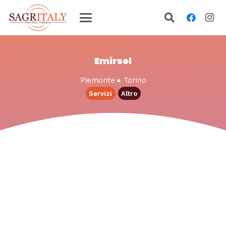
Emirsel
Piemonte
●
Torino
Servizi
Altro