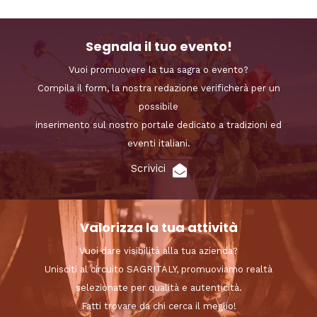
Segnala il tuo evento!
Vuoi promuovere la tua sagra o evento?
Compila il form, la nostra redazione verificherà per un
possibile
inserimento sul nostro portale dedicato a tradizioni ed
eventi italiani.
Scrivici
Valorizza la tua attività
Vuoi dare visibilità alla tua azienda?
Unisciti al circuito SAGRITALY, promuoviamo realtà
selezionate per qualità e autenticità.
Fatti trovare da chi cerca il meglio!