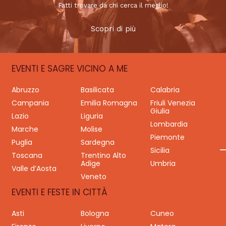
Fatti trovare da chi cerca il meglio!
Scopri di più
EVENTI E SAGRE VICINO A ME
Abruzzo
Basilicata
Calabria
Campania
Emilia Romagna
Friuli Venezia
Giulia
Lazio
Liguria
Lombardia
Marche
Molise
Piemonte
Puglia
Sardegna
Sicilia
Toscana
Trentino Alto
Adige
Umbria
Valle d’Aosta
Veneto
EVENTI E FESTE IN CITTÀ
Asti
Bologna
Cuneo