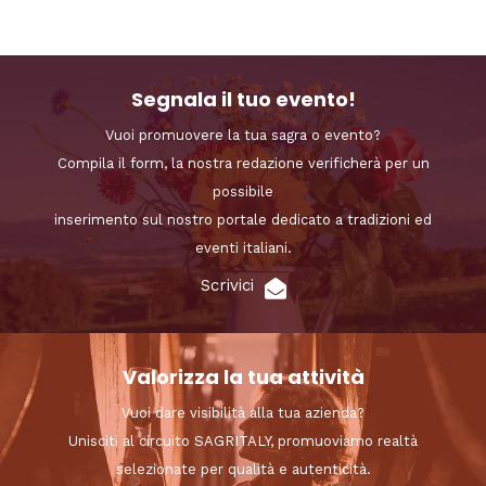
Segnala il tuo evento!
Vuoi promuovere la tua sagra o evento?
Compila il form, la nostra redazione verificherà per un
possibile
inserimento sul nostro portale dedicato a tradizioni ed
eventi italiani.
Scrivici
Valorizza la tua attività
Vuoi dare visibilità alla tua azienda?
Unisciti al circuito SAGRITALY, promuoviamo realtà
selezionate per qualità e autenticità.