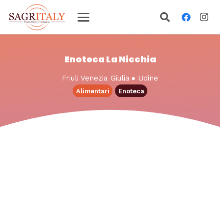
Enoteca La Nicchia
Friuli Venezia Giulia
●
Udine
Alimentari
Enoteca