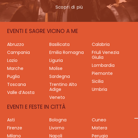
Scopri di più
EVENTI E SAGRE VICINO A ME
Abruzzo
Basilicata
Calabria
Campania
Emilia Romagna
Friuli Venezia
Giulia
Lazio
Liguria
Lombardia
Marche
Molise
Piemonte
Puglia
Sardegna
Sicilia
Toscana
Trentino Alto
Adige
Umbria
Valle d’Aosta
Veneto
EVENTI E FESTE IN CITTÀ
Asti
Bologna
Cuneo
Firenze
Livorno
Matera
Milano
Napoli
Perugia