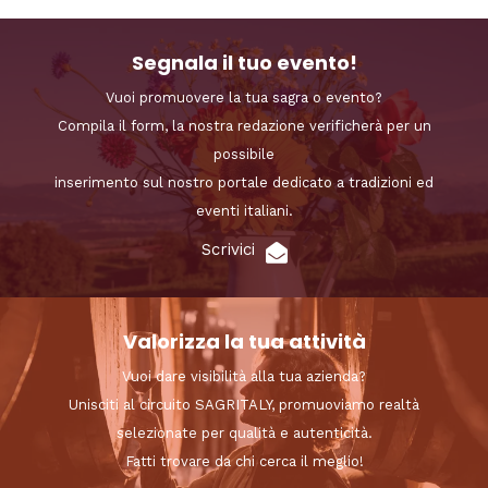
Segnala il tuo evento!
Vuoi promuovere la tua sagra o evento?
Compila il form, la nostra redazione verificherà per un
possibile
inserimento sul nostro portale dedicato a tradizioni ed
eventi italiani.
Scrivici
Valorizza la tua attività
Vuoi dare visibilità alla tua azienda?
Unisciti al circuito SAGRITALY, promuoviamo realtà
selezionate per qualità e autenticità.
Fatti trovare da chi cerca il meglio!