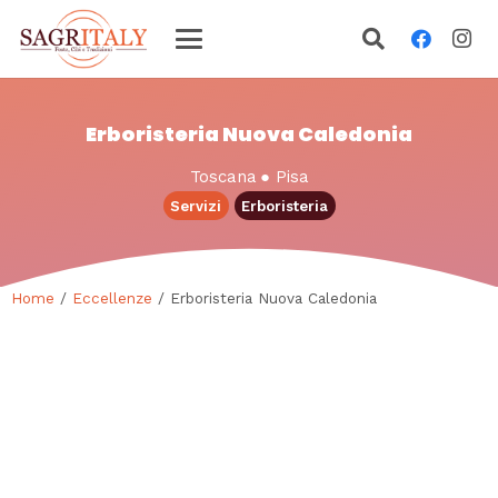
Erboristeria Nuova Caledonia
Toscana
●
Pisa
Servizi
Erboristeria
Home
/
Eccellenze
/ Erboristeria Nuova Caledonia