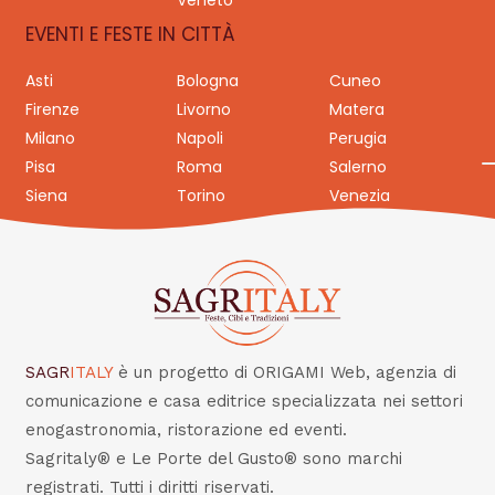
Veneto
EVENTI E FESTE IN CITTÀ
Asti
Bologna
Cuneo
Firenze
Livorno
Matera
Milano
Napoli
Perugia
Pisa
Roma
Salerno
Siena
Torino
Venezia
SAGR
ITALY
è un progetto di ORIGAMI Web, agenzia di
comunicazione e casa editrice specializzata nei settori
enogastronomia, ristorazione ed eventi.
Sagritaly® e Le Porte del Gusto® sono marchi
registrati. Tutti i diritti riservati.