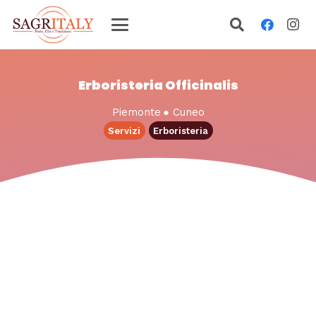
Erboristeria Officinalis
Piemonte
●
Cuneo
Servizi
Erboristeria