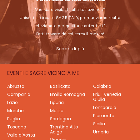
Vuoi dare visibilità alla tua azienda?
Unisciti al circuito SAGRITALY, promuoviamo realtà
selezionate per qualità e autenticità.
Fatti trovare da chi cerca il meglio!
Scopri di più
EVENTI E SAGRE VICINO A ME
Abruzzo
Basilicata
Calabria
Campania
Emilia Romagna
Friuli Venezia
Giulia
Lazio
Liguria
Lombardia
Marche
Molise
Piemonte
Puglia
Sardegna
Sicilia
Toscana
Trentino Alto
Adige
Umbria
Valle d’Aosta