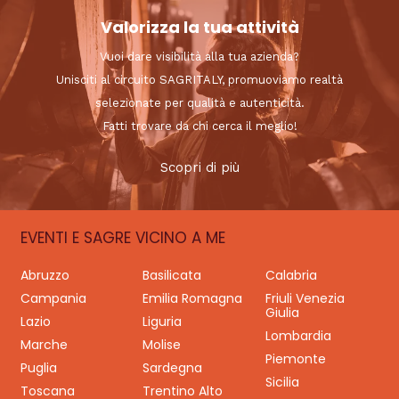
Valorizza la tua attività
Vuoi dare visibilità alla tua azienda?
Unisciti al circuito SAGRITALY, promuoviamo realtà
selezionate per qualità e autenticità.
Fatti trovare da chi cerca il meglio!
Scopri di più
EVENTI E SAGRE VICINO A ME
Abruzzo
Basilicata
Calabria
Campania
Emilia Romagna
Friuli Venezia
Giulia
Lazio
Liguria
Lombardia
Marche
Molise
Piemonte
Puglia
Sardegna
Sicilia
Toscana
Trentino Alto