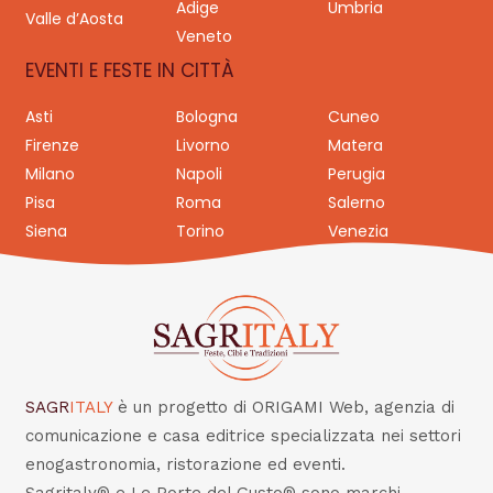
Adige
Umbria
Valle d’Aosta
Veneto
EVENTI E FESTE IN CITTÀ
Asti
Bologna
Cuneo
Firenze
Livorno
Matera
Milano
Napoli
Perugia
Pisa
Roma
Salerno
Siena
Torino
Venezia
SAGR
ITALY
è un progetto di ORIGAMI Web, agenzia di
comunicazione e casa editrice specializzata nei settori
enogastronomia, ristorazione ed eventi.
Sagritaly® e Le Porte del Gusto® sono marchi