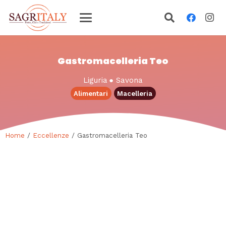
Gastromacelleria Teo
Liguria
●
Savona
Alimentari
Macelleria
Home
/
Eccellenze
/ Gastromacelleria Teo