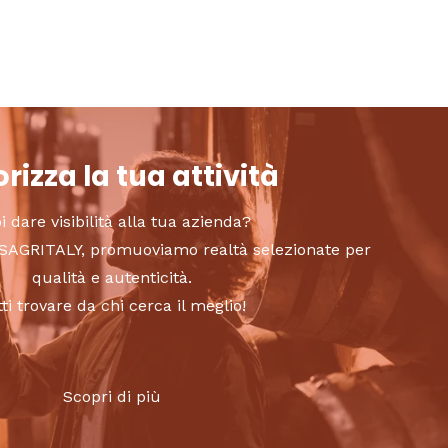
rizza la tua attività
i dare visibilità alla tua azienda?
to SAGRITALY, promuoviamo realtà selezionate per
qualità e autenticità.
tti trovare da chi cerca il meglio!
Scopri di più