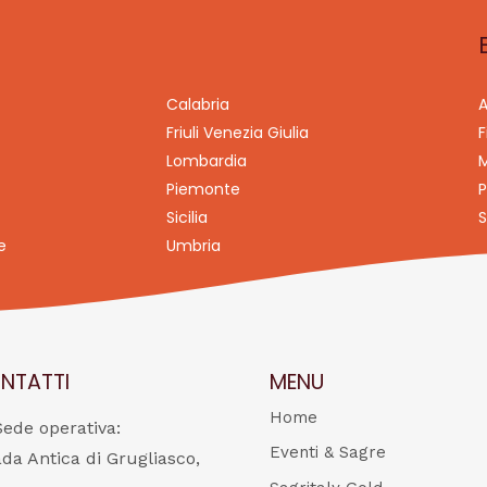
Calabria
A
Friuli Venezia Giulia
F
Lombardia
M
Piemonte
P
Sicilia
S
e
Umbria
NTATTI
MENU
Home
Sede operativa:
Eventi & Sagre
ada Antica di Grugliasco,