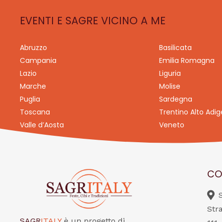
EVENTI E SAGRE VICINO A ME
Abruzzo
Basilicata
Campania
Emilia Romagna
Lazio
Liguria
Marche
Molise
Puglia
Sardegna
Toscana
Trentino Alto Adig
Valle d’Aosta
Veneto
CO
Str
SAGR
ITALY
è un progetto di