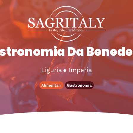
stronomia Da Benede
Liguria
●
Imperia
Alimentari
Gastronomia