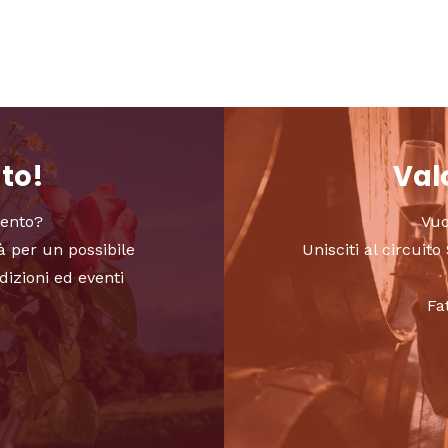
nto!
Valo
vento?
Vuo
à per un possibile
Unisciti al circui
dizioni ed eventi
Fa