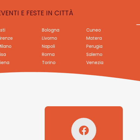
EVENTI E FESTE IN CITTÀ
sti
Bologna
Cuneo
irenze
Livorno
Matera
ilano
Napoli
Perugia
isa
Roma
Salerno
iena
Torino
Venezia
Seguici su
Facebook!