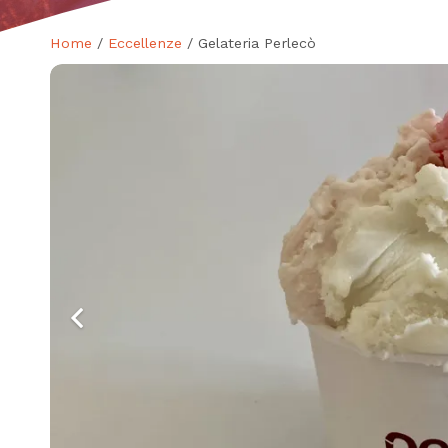
Home
/
Eccellenze
/ Gelateria Perlecò