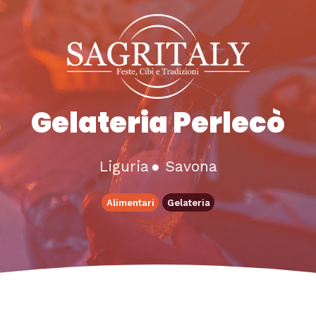
Gelateria Perlecò
Liguria
●
Savona
Alimentari
Gelateria