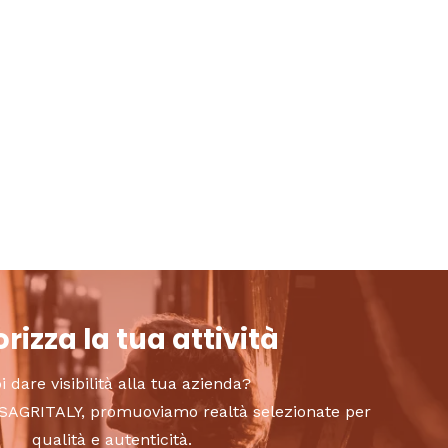
rizza la tua attività
i dare visibilità alla tua azienda?
to SAGRITALY, promuoviamo realtà selezionate per
qualità e autenticità.