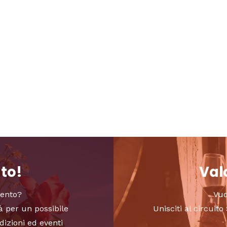
nto!
Valo
vento?
Vuo
à per un possibile
Unisciti al circui
dizioni ed eventi