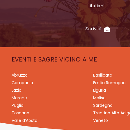
italiani.
Scrivici
EVENTI E SAGRE VICINO A ME
Abruzzo
Basilicata
Campania
Emilia Romagna
Lazio
Liguria
Marche
Molise
Puglia
Sardegna
Toscana
Trentino Alto Adig
Valle d’Aosta
Veneto