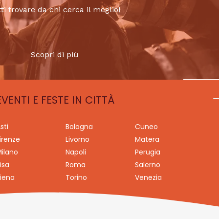
tti trovare da chi cerca il meglio!
Scopri di più
EVENTI E FESTE IN CITTÀ
sti
Bologna
Cuneo
irenze
Livorno
Matera
ilano
Napoli
Perugia
isa
Roma
Salerno
iena
Torino
Venezia