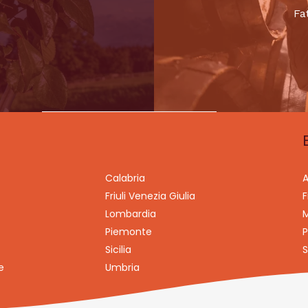
Fa
Calabria
A
Friuli Venezia Giulia
F
Lombardia
M
Piemonte
P
Sicilia
S
e
Umbria