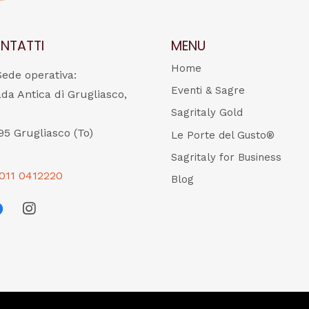
NTATTI
MENU
Home
Sede operativa:
Eventi & Sagre
ada Antica di Grugliasco,
Sagritaly Gold
95 Grugliasco (To)
Le Porte del Gusto®
Sagritaly for Business
011 0412220
Blog