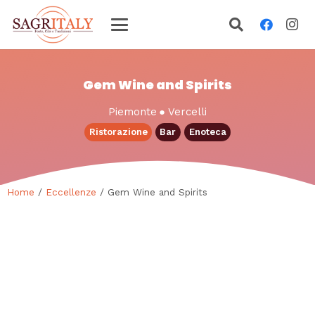
Gem Wine and Spirits
Piemonte
●
Vercelli
Ristorazione
Bar
Enoteca
Home
/
Eccellenze
/ Gem Wine and Spirits