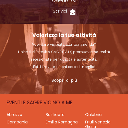
eventi italiani.
Scrivici
Valorizza la tua attività
Vuoi dare visibilità alla tua azienda?
Unisciti al circuito SAGRITALY, promuoviamo realtà
selezionate per qualità e autenticità.
Fatti trovare da chi cerca il meglio!
Scopri di più
EVENTI E SAGRE VICINO A ME
Abruzzo
Basilicata
Calabria
Campania
Emilia Romagna
Friuli Venezia
Giulia