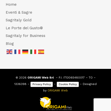
Home
Eventi & Sagre
Sagritaly Gold
Le Porte del Gusto®
Sagritaly for Business
Blog
© 2026
ORIGAMI Web Srl
– P.I. IT13065480017 – TO –
1336398 –
–
– Designed
Privacy Policy
Cookie Policy
by
ORIGAMI Web