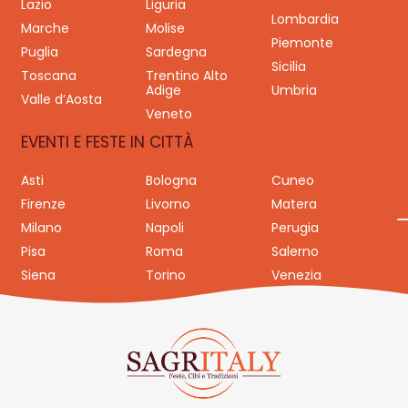
Lazio
Liguria
Lombardia
Marche
Molise
Piemonte
Puglia
Sardegna
Sicilia
Toscana
Trentino Alto
Adige
Umbria
Valle d’Aosta
Veneto
EVENTI E FESTE IN CITTÀ
Asti
Bologna
Cuneo
Firenze
Livorno
Matera
Milano
Napoli
Perugia
Pisa
Roma
Salerno
Siena
Torino
Venezia