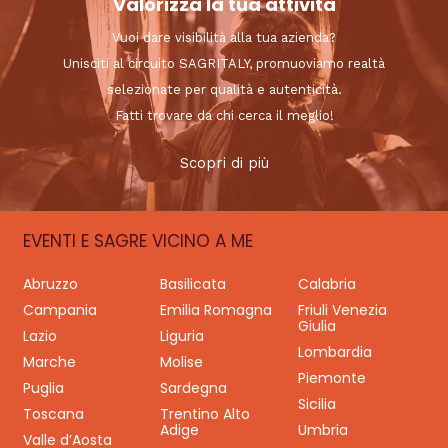
Valorizza la tua attività
Vuoi dare visibilità alla tua azienda?
Unisciti al circuito SAGRITALY, promuoviamo realtà
selezionate per qualità e autenticità.
Fatti trovare da chi cerca il meglio!
Scopri di più
EVENTI E SAGRE VICINO A ME
Abruzzo
Basilicata
Calabria
Campania
Emilia Romagna
Friuli Venezia
Giulia
Lazio
Liguria
Lombardia
Marche
Molise
Piemonte
Puglia
Sardegna
Sicilia
Toscana
Trentino Alto
Adige
Umbria
Valle d’Aosta