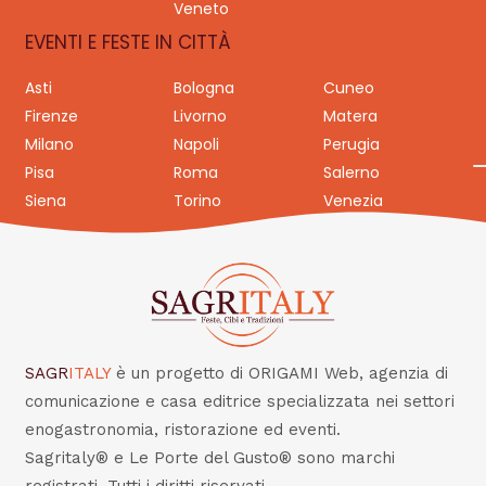
Veneto
EVENTI E FESTE IN CITTÀ
Asti
Bologna
Cuneo
Firenze
Livorno
Matera
Milano
Napoli
Perugia
Pisa
Roma
Salerno
Siena
Torino
Venezia
SAGR
ITALY
è un progetto di ORIGAMI Web, agenzia di
comunicazione e casa editrice specializzata nei settori
enogastronomia, ristorazione ed eventi.
Sagritaly® e Le Porte del Gusto® sono marchi