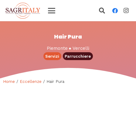
Hair Pura
Piemonte
●
Vercelli
Servizi
Parrucchiere
Home
/
Eccellenze
/ Hair Pura