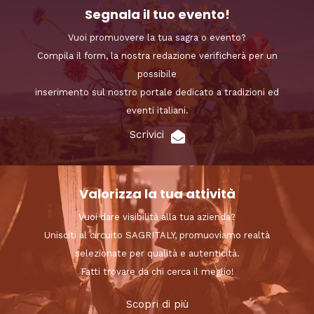
Segnala il tuo evento!
Vuoi promuovere la tua sagra o evento?
Compila il form, la nostra redazione verificherà per un
possibile
inserimento sul nostro portale dedicato a tradizioni ed
eventi italiani.
Scrivici
Valorizza la tua attività
Vuoi dare visibilità alla tua azienda?
Unisciti al circuito SAGRITALY, promuoviamo realtà
selezionate per qualità e autenticità.
Fatti trovare da chi cerca il meglio!
Scopri di più