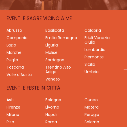
EVENTI E SAGRE VICINO A ME
Abruzzo
Basilicata
Calabria
Campania
Emilia Romagna
Friuli Venezia
Giulia
Lazio
Liguria
Lombardia
Marche
Molise
Piemonte
Puglia
Sardegna
Sicilia
Toscana
Trentino Alto
Adige
Umbria
Valle d’Aosta
Veneto
EVENTI E FESTE IN CITTÀ
Asti
Bologna
Cuneo
Firenze
Livorno
Matera
Milano
Napoli
Perugia
Pisa
Roma
Salerno