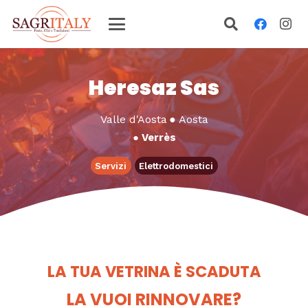
Heresaz Sas
Valle d'Aosta
●
Aosta
●
Verrès
Servizi
Elettrodomestici
LA TUA VETRINA È SCADUTA
LA VUOI RINNOVARE?