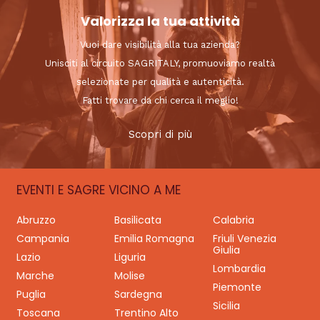
Valorizza la tua attività
Vuoi dare visibilità alla tua azienda?
Unisciti al circuito SAGRITALY, promuoviamo realtà
selezionate per qualità e autenticità.
Fatti trovare da chi cerca il meglio!
Scopri di più
EVENTI E SAGRE VICINO A ME
Abruzzo
Basilicata
Calabria
Campania
Emilia Romagna
Friuli Venezia
Giulia
Lazio
Liguria
Lombardia
Marche
Molise
Piemonte
Puglia
Sardegna
Sicilia
Toscana
Trentino Alto