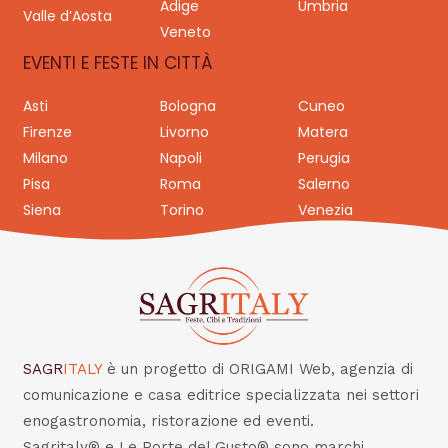
Adige
Umbria
Valle d’Aosta
Veneto
EVENTI E FESTE IN CITTÀ
Asti
Bologna
Cuneo
Firenze
Livorno
Matera
Milano
Napoli
Perugia
Pisa
Roma
Salerno
Siena
Torino
Venezia
SAGR
ITALY
è un progetto di ORIGAMI Web, agenzia di
comunicazione e casa editrice specializzata nei settori
enogastronomia, ristorazione ed eventi.
Sagritaly® e Le Porte del Gusto® sono marchi