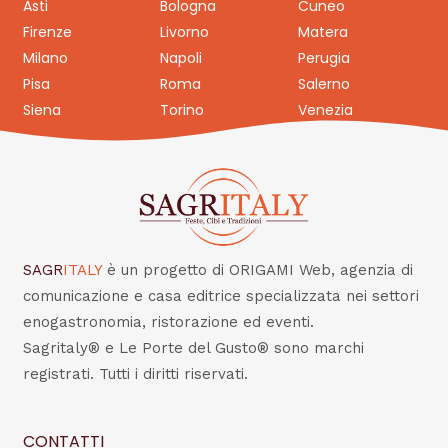
Asti
Bologna
Cuneo
Firenze
Livorno
Matera
Milano
Napoli
Perugia
Pisa
Roma
Salerno
Siena
Torino
Venezia
SAGR
ITALY
è un progetto di ORIGAMI Web, agenzia di
comunicazione e casa editrice specializzata nei settori
enogastronomia, ristorazione ed eventi.
Sagritaly® e Le Porte del Gusto® sono marchi
registrati. Tutti i diritti riservati.
CONTATTI