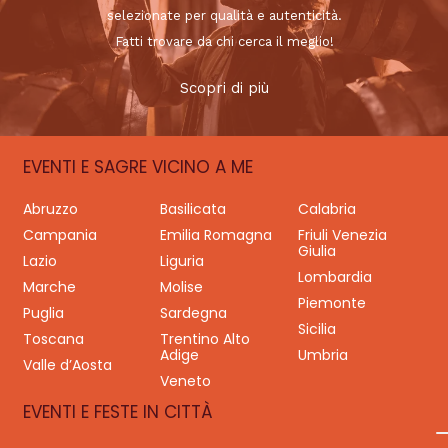
selezionate per qualità e autenticità.
Fatti trovare da chi cerca il meglio!
Scopri di più
EVENTI E SAGRE VICINO A ME
Abruzzo
Basilicata
Calabria
Campania
Emilia Romagna
Friuli Venezia
Giulia
Lazio
Liguria
Lombardia
Marche
Molise
Piemonte
Puglia
Sardegna
Sicilia
Toscana
Trentino Alto
Adige
Umbria
Valle d’Aosta
Veneto
EVENTI E FESTE IN CITTÀ