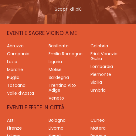
Scopri di più
EVENTI E SAGRE VICINO A ME
Abruzzo
Basilicata
Calabria
Campania
Emilia Romagna
Friuli Venezia
Giulia
Lazio
Liguria
Lombardia
Marche
Molise
Piemonte
Puglia
Sardegna
Sicilia
Toscana
Trentino Alto
Adige
Umbria
Valle d’Aosta
Veneto
EVENTI E FESTE IN CITTÀ
Asti
Bologna
Cuneo
Firenze
Livorno
Matera