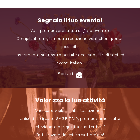
Segnala il tuo evento!
Vuoi promuovere la tua sagra o evento?
Compila il form, la nostra redazione verificherà per un
possibile
inserimento sul nostro portale dedicato a tradizioni ed
eventi italiani.
Scrivici
Valorizza la tua attività
Vuoi dare visibilità alla tua azienda?
Unisciti al circuito SAGRITALY, promuoviamo realtà
selezionate per qualità e autenticità.
Fatti trovare da chi cerca il meglio!