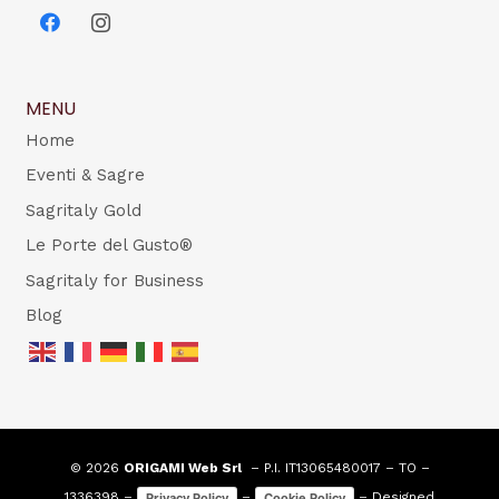
MENU
Home
Eventi & Sagre
Sagritaly Gold
Le Porte del Gusto®
Sagritaly for Business
Blog
© 2026
ORIGAMI Web Srl
– P.I. IT13065480017 – TO –
1336398 –
–
– Designed
Privacy Policy
Cookie Policy