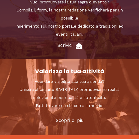
Vuoi promuovere la tua sagra o evento?
Compila il form, la nostra redazione verificherà per un
possibile
inserimento sul nostro portale dedicato a tradizioni ed
eventi italiani.
Scrivici
Valorizza la tua attività
Vuoi dare visibilità alla tua azienda?
Unisciti al circuito SAGRITALY, promuoviamo realtà
selezionate per qualità e autenticità.
Fatti trovare da chi cerca il meglio!
Scopri di più