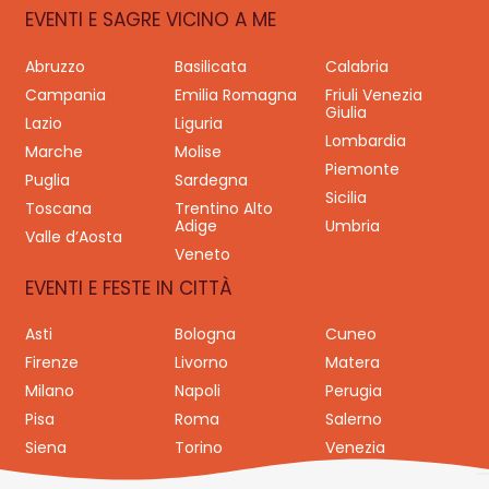
EVENTI E SAGRE VICINO A ME
Abruzzo
Basilicata
Calabria
Campania
Emilia Romagna
Friuli Venezia
Giulia
Lazio
Liguria
Lombardia
Marche
Molise
Piemonte
Puglia
Sardegna
Sicilia
Toscana
Trentino Alto
Adige
Umbria
Valle d’Aosta
Veneto
EVENTI E FESTE IN CITTÀ
Asti
Bologna
Cuneo
Firenze
Livorno
Matera
Milano
Napoli
Perugia
Pisa
Roma
Salerno
Siena
Torino
Venezia