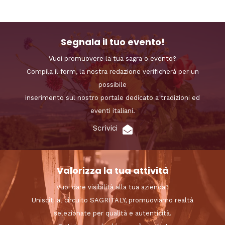
Segnala il tuo evento!
Vuoi promuovere la tua sagra o evento?
Compila il form, la nostra redazione verificherà per un
possibile
inserimento sul nostro portale dedicato a tradizioni ed
eventi italiani.
Scrivici
Valorizza la tua attività
Vuoi dare visibilità alla tua azienda?
Unisciti al circuito SAGRITALY, promuoviamo realtà
selezionate per qualità e autenticità.