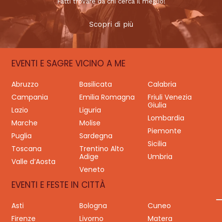
Fatti trovare da chi cerca il meglio!
Scopri di più
EVENTI E SAGRE VICINO A ME
Abruzzo
Basilicata
Calabria
Campania
Emilia Romagna
Friuli Venezia
Giulia
Lazio
Liguria
Lombardia
Marche
Molise
Piemonte
Puglia
Sardegna
Sicilia
Toscana
Trentino Alto
Adige
Umbria
Valle d’Aosta
Veneto
EVENTI E FESTE IN CITTÀ
Asti
Bologna
Cuneo
Firenze
Livorno
Matera