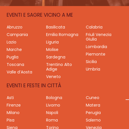
EVENTI E SAGRE VICINO A ME
Abruzzo
Basilicata
Calabria
Campania
Emilia Romagna
Friuli Venezia
Giulia
Lazio
Liguria
Lombardia
Marche
Molise
Piemonte
Puglia
Sardegna
Sicilia
Toscana
Trentino Alto
Adige
Umbria
Valle d’Aosta
Veneto
EVENTI E FESTE IN CITTÀ
Asti
Bologna
Cuneo
Firenze
Livorno
Matera
Milano
Napoli
Perugia
Pisa
Roma
Salerno
Siena
Torino
Venezia