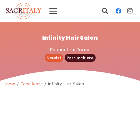
Infinity Hair Salon
Piemonte
●
Torino
Servizi
Parrucchiere
Home
/
Eccellenze
/ Infinity Hair Salon