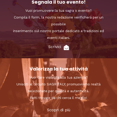
Segnala il tuo evento!
Vuoi promuovere la tua sagra o evento?
Compila il form, la nostra redazione verificherà per un
possibile
inserimento sul nostro portale dedicato a tradizioni ed
eventi italiani.
Scrivici
Valorizza la tua attività
Vuoi dare visibilità alla tua azienda?
Unisciti al circuito SAGRITALY, promuoviamo realtà
selezionate per qualità e autenticità.
Fatti trovare da chi cerca il meglio!
Scopri di più