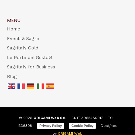
MENU
Home
Eventi & Sagre
Sagritaly Gold
Le Porte del Gusto®
Sagritaly for Business
Blog
© 2026
ORIGAMI Web Srl
– P.I. IT13065480017 – TO –
1336398 –
–
– Designed
Privacy Policy
Cookie Policy
by
ORIGAMI Web