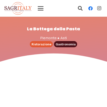
La Bottega della Pasta
Piemonte
●
Asti
Ristorazione
Gastronomia