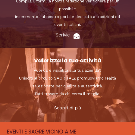
Compila il form, la nostra redazione verificherà per un
possibile
inserimento sul nostro portale dedicato a tradizioni ed
eventi italiani.
Scrivici
Valorizza la tua attività
Vuoi dare visibilità alla tua azienda?
Unisciti al circuito SAGRITALY, promuoviamo realtà
selezionate per qualità e autenticità.
Fatti trovare da chi cerca il meglio!
Scopri di più
EVENTI E SAGRE VICINO A ME