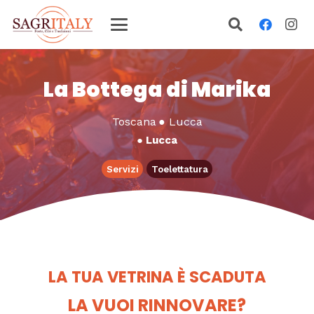
La Bottega di Marika
Toscana
●
Lucca
●
Lucca
Servizi
Toelettatura
LA TUA VETRINA È SCADUTA
LA VUOI RINNOVARE?