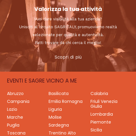
Valorizza la tua attività
Vuoi dare visibilità alla tua azienda?
Unisciti al circuito SAGRITALY, promuoviamo realtà
selezionate per qualità e autenticità.
Fatti trovare da chi cerca il meglio!
Scopri di più
EVENTI E SAGRE VICINO A ME
Abruzzo
Basilicata
Calabria
Campania
Emilia Romagna
Friuli Venezia
Giulia
Lazio
Liguria
Lombardia
Marche
Molise
Piemonte
Puglia
Sardegna
Sicilia
Toscana
Trentino Alto