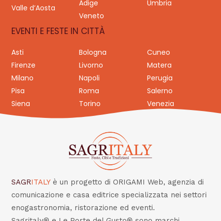
Adige
Umbria
Valle d’Aosta
Veneto
EVENTI E FESTE IN CITTÀ
Asti
Bologna
Cuneo
Firenze
Livorno
Matera
Milano
Napoli
Perugia
Pisa
Roma
Salerno
Siena
Torino
Venezia
SAGR
ITALY
è un progetto di ORIGAMI Web, agenzia di
comunicazione e casa editrice specializzata nei settori
enogastronomia, ristorazione ed eventi.
Sagritaly® e Le Porte del Gusto® sono marchi