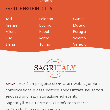
Veneto
EVENTI E FESTE IN CITTÀ
Asti
Bologna
Cuneo
Firenze
Livorno
Matera
Milano
Napoli
Perugia
Pisa
Roma
Salerno
Siena
Torino
Venezia
SAGR
ITALY
è un progetto di ORIGAMI Web, agenzia di
comunicazione e casa editrice specializzata nei settori
enogastronomia, ristorazione ed eventi.
Sagritaly® e Le Porte del Gusto® sono marchi
registrati. Tutti i diritti riservati.