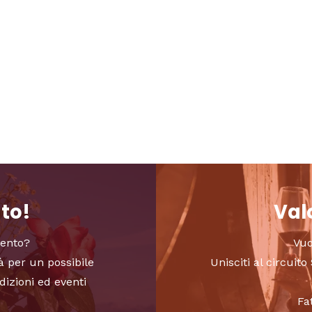
nto!
Valo
vento?
Vuo
à per un possibile
Unisciti al circui
dizioni ed eventi
Fa