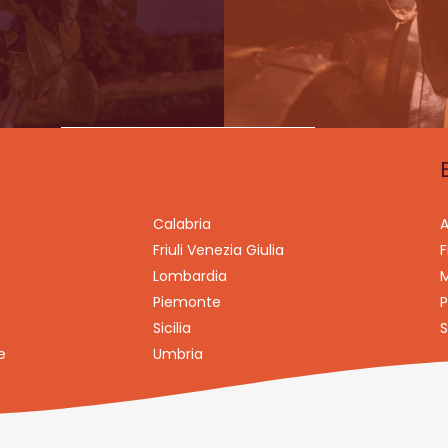
Calabria
A
Friuli Venezia Giulia
F
Lombardia
M
Piemonte
P
Sicilia
S
e
Umbria