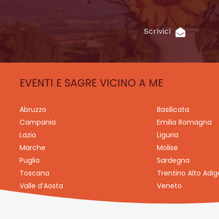
Scrivici
EVENTI E SAGRE VICINO A ME
Abruzzo
Basilicata
Campania
Emilia Romagna
Lazio
Liguria
Marche
Molise
Puglia
Sardegna
Toscana
Trentino Alto Adig
Valle d’Aosta
Veneto