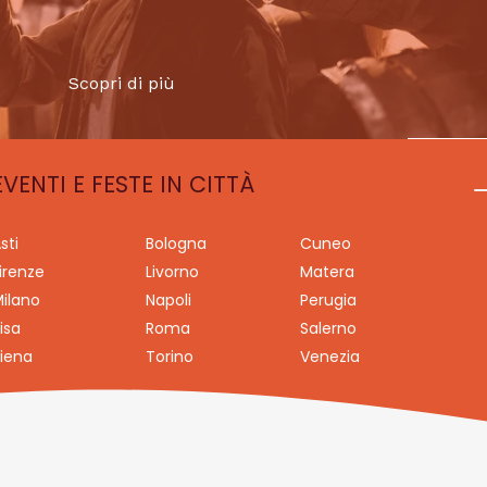
Scopri di più
EVENTI E FESTE IN CITTÀ
sti
Bologna
Cuneo
irenze
Livorno
Matera
ilano
Napoli
Perugia
isa
Roma
Salerno
iena
Torino
Venezia