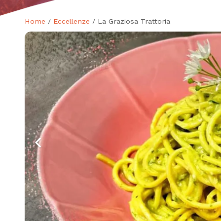
Home
/
Eccellenze
/ La Graziosa Trattoria