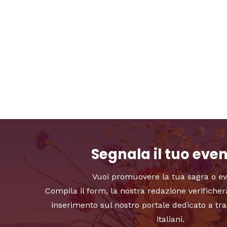
Segnala il tuo eve
Vuoi promuovere la tua sagra o e
Compila il form, la nostra redazione verificher
inserimento sul nostro portale dedicato a tra
italiani.