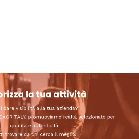
rizza la tua attività
i dare visibilità alla tua azienda?
to SAGRITALY, promuoviamo realtà selezionate per
qualità e autenticità.
tti trovare da chi cerca il meglio!